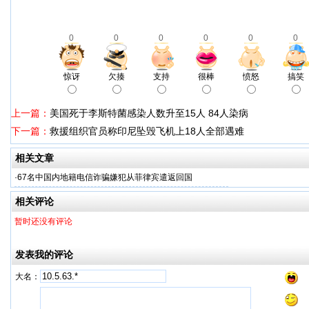
0
0
0
0
0
0
惊讶
欠揍
支持
很棒
愤怒
搞笑
上一篇：
美国死于李斯特菌感染人数升至15人 84人染病
下一篇：
救援组织官员称印尼坠毁飞机上18人全部遇难
相关文章
·
67名中国内地籍电信诈骗嫌犯从菲律宾遣返回国
相关评论
暂时还没有评论
发表我的评论
大名：