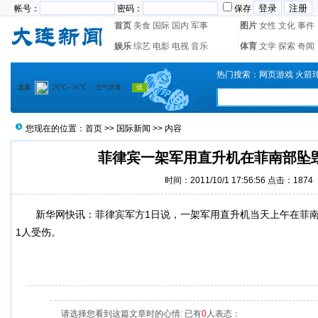
帐号：
密码：
保存
首页
美食
国际
国内
军事
图片
女性
文化
事件
娱乐
综艺
电影
电视
音乐
体育
文学
探索
奇闻
热门搜索：
网页游戏
火箭
您现在的位置：
首页
>>
国际新闻
>> 内容
菲律宾一架军用直升机在菲南部坠毁
时间：2011/10/1 17:56:56 点击：1874
新华网快讯：菲律宾军方1日说，一架军用直升机当天上午在菲南
1人受伤。
请选择您看到这篇文章时的心情: 已有
0
人表态：