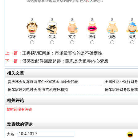
请选择您看到这篇文章时的心情: 已有
0
人表态：
0
0
0
0
0
0
惊讶
欠揍
支持
很棒
愤怒
搞笑
上一篇：
王冉谈VIE问题：市场最害怕的是不确定性
下一篇：
傅盛发邮件回应起诉：隐忍是为追寻内心梦想
相关文章
·
贾庆林会见海峡两岸企业家紫金山峰会代表
·
全国性商业银行财务
·
德尔家居闪电过会 财务玄机连环相扣
·
德尔家居财务数据或
相关评论
暂时还没有评论
发表我的评论
大名：