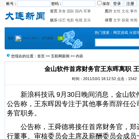
帐号：
密码：
保存
首页
美食
国际
国内
军事
图片
女性
文化
事件
娱乐
综艺
电影
电视
音乐
体育
文学
探索
奇闻
热门搜索：
网页游戏
火箭
您现在的位置：
首页
>>
互联网新闻
>> 内容
金山软件首席财务官王东晖离职 
时间：2011/10/1 18:12:52 点击：1542
新浪科技讯 9月30日晚间消息，金山软件(3
公告称，王东晖因专注于其他事务而辞任公
务官职务。
公告称，王舜德将接任首席财务官，郑
行董事、审核委员会主席及薪酬委员会成员一