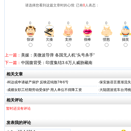
请选择您看到这篇文章时的心情: 已有
0
人表态：
0
0
0
0
0
0
惊讶
欠揍
支持
很棒
愤怒
搞笑
上一篇：
美媒：美微波导弹 各国无人机“头号杀手”
下一篇：
中国腹背受：印度集结3.6万人威胁藏南
相关文章
·
柯达或申请破产保护 反映迟钝致7年6亏
·
保安族语言逐渐流失
·
成都女职工经期劳动受保护 用人单位不得降工资
·
大陆团游览车台湾桃
相关评论
暂时还没有评论
发表我的评论