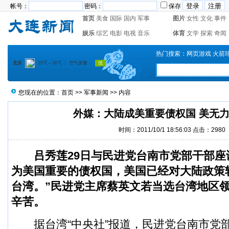
帐号：
密码：
保存
首页
美食
国际
国内
军事
图片
女性
文化
事件
娱乐
综艺
电影
电视
音乐
体育
文学
探索
奇闻
热门搜索：
网页游戏
火箭
您现在的位置：
首页
>>
军事新闻
>> 内容
外媒：大陆成美重要债权国 美无
时间：2011/10/1 18:56:03 点击：2980
吕秀莲29日与民进党台南市党部干部座
为美国重要的债权国，美国已经对大陆政策
台湾。”民进党主席蔡英文若当选台湾地区
辛苦。
据台湾“中央社”报道，民进党台南市党