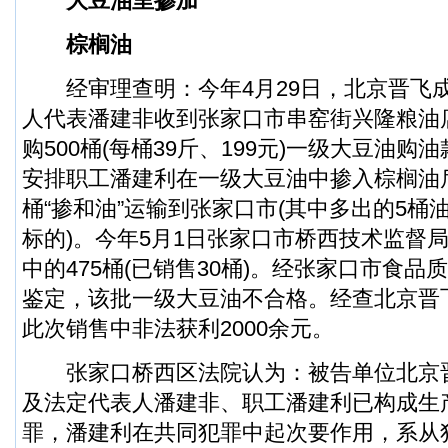
大豆油里掺加
棕榈油
经审理查明：今年4月29日，北京晋飞
人代表潘建非收到张家口市串窑街兴隆粮油
购500桶(每桶39斤、199元)一级大豆油购
安排职工潘建利在一级大豆油中掺入棕榈油后
桶“掺和油”运输到张家口市(其中多出的5桶
标的)。今年5月1日张家口市桥西技术监督局
中的475桶(已销售30桶)。经张家口市食
鉴定，该批一级大豆油不合格。经查北京晋
此次销售中非法获利2000余元。
张家口桥西区法院认为：被告单位北京
及法定代表人潘建非、职工潘建利已构成生
罪，潘建利在共同犯罪中起次要作用，系从