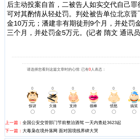
后主动投案自首，二被告人如实交代自己罪
可对其酌情从轻处罚。判处被告单位北京晋
金10万元；潘建非有期徒刑9个月，并处罚
三个月，并处罚金5万元。(记者 隋文 通讯员
请选择您看到这篇文章时的心情: 已有
0
人表态：
0
0
0
0
0
0
惊讶
欠揍
支持
很棒
愤怒
搞笑
上一篇：
全国公安交管部门节前整治酒驾 一天内查处3623起
下一篇：
大毒枭在境外落网 面对国境线界碑大哭