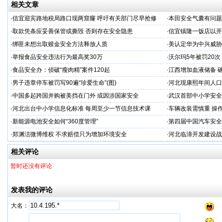
相关文章
·
信宜迎宾路地税局路口现两窟窿 呼吁有关部门尽早抢修
·
本田安全气囊有问题 
·
取款凭条应妥善保管或撕毁 否则存在安全隐患
·
信宜镇隆一饭店以开
·
绑匪未想出取赎金安全方法释放人质
·
美认定华为中兴威胁
·
举报食品安全违法行为最高奖30万
·
沃尔玛5年被罚20次 
·
食品安全办：侦破“瘦肉精”案件120起
·
江西增加血液储备 
·
男子违章停车被罚写90遍“珍爱生命”(图)
·
河北现康熙年间人口
·
中国多起跨国并购被美挡在门外 或因涉国家安全
·
武汉首部中小学安全
·
河北出台中小学信息化标准 每周至少一节信息技术课
·
车辆改装需慎重 操
·
新能源电池安全如何“360度管理”
·
第四届中国汽车安全
·
郑渊洁微博维权 不求赔偿只为增加环境安全
·
河北临漳开发建设战
相关评论
暂时还没有评论
发表我的评论
大名：