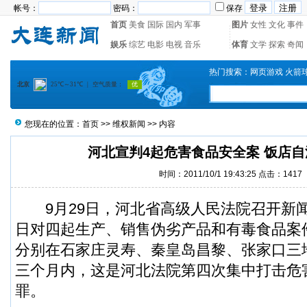
帐号：
密码：
保存
首页
美食
国际
国内
军事
图片
女性
文化
事件
娱乐
综艺
电影
电视
音乐
体育
文学
探索
奇闻
热门搜索：
网页游戏
火箭
您现在的位置：
首页
>>
维权新闻
>> 内容
河北宣判4起危害食品安全案 饭店
时间：2011/10/1 19:43:25 点击：1417
9月29日，河北省高级人民法院召开新
日对四起生产、销售伪劣产品和有毒食品案
分别在石家庄灵寿、秦皇岛昌黎、张家口三
三个月内，这是河北法院第四次集中打击危
罪。