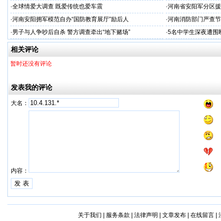
·
全球情爱大调查 既爱传统也爱车震
·
河南省安阳军分区援
·
河南安阳拥军模范自办“国防教育展厅”励后人
·
河南消防部门严查节
·
男子与人争吵后自杀 警方调查牵出“地下赌场”
·
5名中学生深夜遭围
相关评论
暂时还没有评论
发表我的评论
大名：
内容：
关于我们
|
服务条款
|
法律声明
|
文章发布
|
在线留言
|