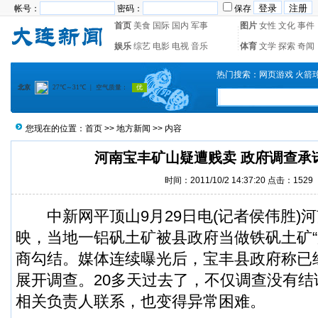
帐号：
密码：
保存
首页
美食
国际
国内
军事
图片
女性
文化
事件
娱乐
综艺
电影
电视
音乐
体育
文学
探索
奇闻
热门搜索：
网页游戏
火箭
您现在的位置：
首页
>>
地方新闻
>> 内容
河南宝丰矿山疑遭贱卖 政府调查承诺
时间：2011/10/2 14:37:20 点击：1529
中新网平顶山9月29日电(记者侯伟胜)
映，当地一铝矾土矿被县政府当做铁矾土矿“
商勾结。媒体连续曝光后，宝丰县政府称已
展开调查。20多天过去了，不仅调查没有
相关负责人联系，也变得异常困难。