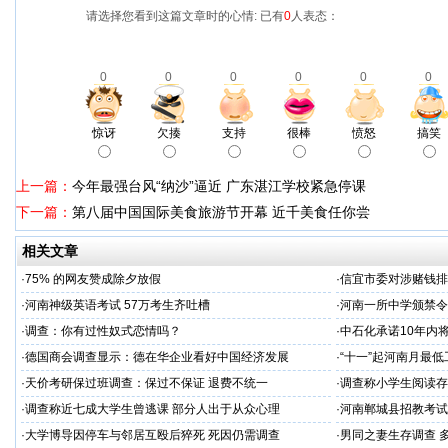
请选择您看到这篇文章时的心情: 已有
0
人表态：
0
0
0
0
0
0
惊讶
欠揍
支持
很棒
愤怒
搞笑
上一篇：
今年最强台风“纳沙”逼近 广东湛江学校紧急停课
下一篇：
第八届中国国际美食旅游节开幕 近千美食任你尝
相关文章
·
75% 的网友赞成除夕放假
·
信宜市委对涉赌钱排
·
河南神级英语考试 57万考生齐吐槽
·
河南一所中学颁禁令
·
调查：你有过性奴式恋情吗？
·
中石化承诺10年内将
·
德国商会调查显示：德在华企业看好中国经济发展
·
“十一”起河南月最低
·
天价考研保过班调查：保过不保证 退费不统一
·
调查称小学生阅读存
·
调查称近七成大学生曾逃课 部分人出于从众心理
·
河南郸城县招教考试
·
大学博导因停车与邻居互殴后猝死 死因仍需调查
·
男同之妻生存调查 