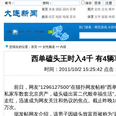
帐号：
密码：
保存
首页
美食
国际
国内
军事
图片
女性
文化
事件
娱乐
综艺
电影
电视
音乐
体育
文学
探索
奇闻
热门搜索：
网页游戏
火箭
您现在的位置：
首页
>>
女性频道
>> 内容
西单磕头王时入4千 有4
时间：2011/10/2 15:25:42 点击
前日，网友"1296127500"在猫扑网发帖称"
私家车数套北京房产，磕头磕出富二代般幸福生活"。
走红，迅速成为网友关注和热议的焦点。截止昨晚1
万次。
据发帖网友介绍，该男子因磕头致富而被称为"西