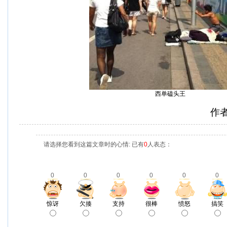
西单磕头王
作
请选择您看到这篇文章时的心情: 已有
0
人表态：
0
0
0
0
0
0
惊讶
欠揍
支持
很棒
愤怒
搞笑