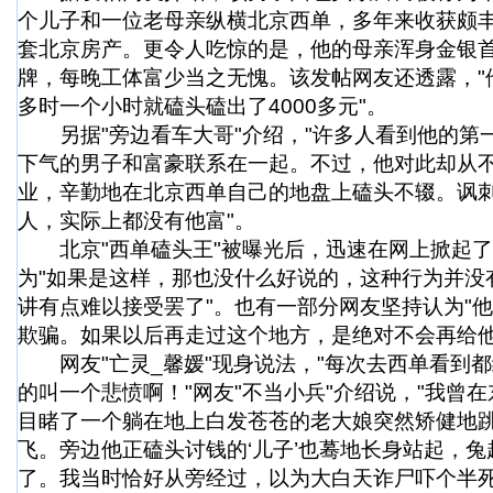
个儿子和一位老母亲纵横北京西单，多年来收获颇
套北京房产。更令人吃惊的是，他的母亲浑身金银
牌，每晚工体富少当之无愧。该发帖网友还透露，"
多时一个小时就磕头磕出了4000多元"。
另据"旁边看车大哥"介绍，"许多人看到他的第
下气的男子和富豪联系在一起。不过，他对此却从
业，辛勤地在北京西单自己的地盘上磕头不辍。讽
人，实际上都没有他富"。
北京"西单磕头王"被曝光后，迅速在网上掀起了
为"如果是这样，那也没什么好说的，这种行为并没
讲有点难以接受罢了"。也有一部分网友坚持认为"
欺骗。如果以后再走过这个地方，是绝对不会再给他
网友"亡灵_馨媛"现身说法，"每次去西单看到
的叫一个悲愤啊！"网友"不当小兵"介绍说，"我曾
目睹了一个躺在地上白发苍苍的老大娘突然矫健地
飞。旁边他正磕头讨钱的‘儿子’也蓦地长身站起，
了。我当时恰好从旁经过，以为大白天诈尸吓个半