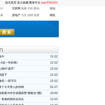
设为首页
加入收藏
繁体中文
wap手机访问
银行
互联网
电脑
手机
数码
论坛
健康
房地产
汽车
招聘
情爱
商机
门
途中
12-22
14这一年的我》
12-22
情叫“迷茫”
12-22
就留下
12-22
笑----双节日
12-22
就了今天害人的传销
01-27
跪着为学生讲题获赞“最敬业”(图)
10-02
：单身的我何去何从
12-22