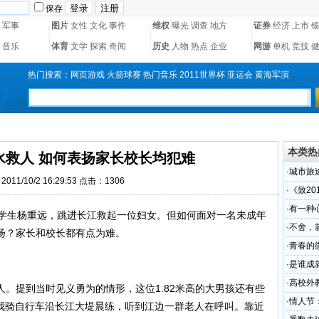
保存
军事
图片
女性
文化
事件
维权
曝光
调查
地方
证券
经济
上市
音乐
体育
文学
探索
奇闻
历史
人物
热点
企业
网游
单机
竞技
热门搜索：
网页游戏
火箭球赛
热门音乐
2011世界杯
亚运会
黄海军演
本类热
水救人 如何表扬家长校长均犯难
·
城市旅
011/10/2 16:29:53 点击：1306
·
《致20
·
有一种心
学生杨重远，跳进长江救起一位妇女。但如何面对一名未成年
·
不舍，
扬？家长和校长都有点为难。
·
青春的微
·
是谁成
·
高校外教
提到当时见义勇为的情形，这位1.82米高的大男孩还有些
·
情人节
多我骑自行车沿长江大堤晨练，听到江边一群老人在呼叫。靠近