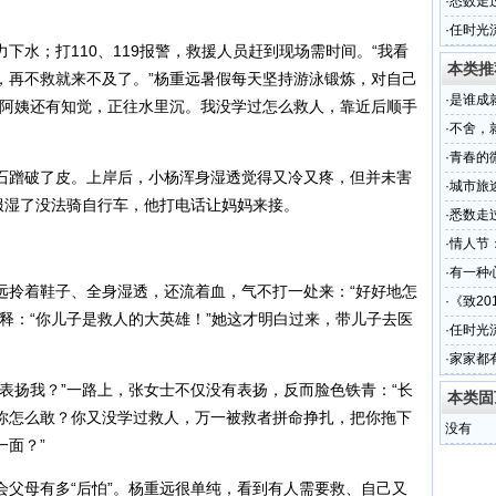
·
悉数走
·
任时光
水；打110、119报警，救援人员赶到现场需时间。“我看
本类推
，再不救就来不及了。”杨重远暑假每天坚持游泳锻炼，对自己
·
是谁成
的阿姨还有知觉，正往水里沉。我没学过怎么救人，靠近后顺手
·
不舍，
·
青春的微
蹭破了皮。上岸后，小杨浑身湿透觉得又冷又疼，但并未害
·
城市旅
服湿了没法骑自行车，他打电话让妈妈来接。
·
悉数走
·
情人节
·
有一种心
拎着鞋子、全身湿透，还流着血，气不打一处来：“好好地怎
·
《致20
释：“你儿子是救人的大英雄！”她这才明白过来，带儿子去医
·
任时光
·
家家都
扬我？”一路上，张女士不仅没有表扬，反而脸色铁青：“长
本类固
你怎么敢？你又没学过救人，万一被救者拼命挣扎，把你拖下
没有
一面？”
母有多“后怕”。杨重远很单纯，看到有人需要救、自己又