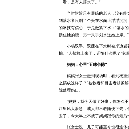
一看，是有人落水了。”
当时附近只有晨练的老人，没有能力下
到落水者只剩半个头在水面上浮浮沉沉
的泳技有信心，于是赶紧下水：“落水
搂住她的腰，另一只手划水送她上岸。”
小杨双手、双腿在下水时被岸边岩石
怕。“人都救上来了，还怕什么呢？”衣
妈妈：心里“五味杂陈”
妈妈张女士赶到现场时，看到杨重远
么搞成这样子？”被救者和目击者赶紧解
院处理伤口。
“妈妈，我今天做了好事，你怎么不表
江里风大浪急，成人都不敢随便下去，
去了，今天早上不成了妈妈跟你的最后
张女士说，儿子可能至今也很难体会父