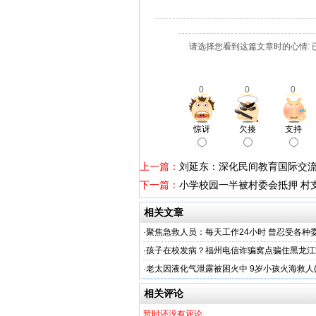
请选择您看到这篇文章时的心情: 
0
0
0
惊讶
欠揍
支持
上一篇：
刘延东：深化民间教育国际交流
下一篇：
小学校园一半被村委会抵押 村
相关文章
·
聚焦急救人员：每天工作24小时 曾忍受各种
·
孩子在校发病？福州电信诈骗窝点骗住黑龙江
·
老太因液化气泄露被困火中 9岁小孩火海救人(
相关评论
暂时还没有评论