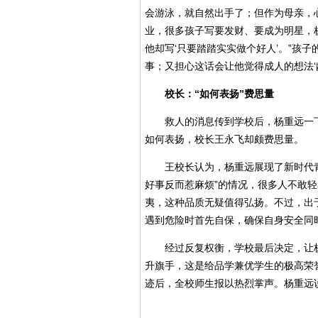
会游泳，就自然出手了；但作为母亲，
业，很多孩子写要发财、要成为明星，杨
他却写‘只要踏踏实实做个好人’。”孩
事；又担心这话会让他觉得成人的想法‘
校长：“如何表扬”费思量
救人的消息传到学校后，杨重远一下子
如何表扬，校长王永飞却颇费思量。
王校长认为，杨重远展现了新时代青
好事反而惹麻烦”的情况，很多人不敢轻
夷，这种品质无疑值得弘扬。不过，出
遇到危险时首先自保，确保自身安全同
经过反复权衡，学校最后决定，让杨重
升旗手，这是给品学兼优学生的极高荣
迹后，全校师生报以热烈掌声。杨重远说：