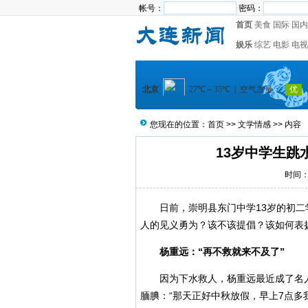
帐号：
密码：
首页
美食
国际
国内
娱乐
综艺
电影
电视
您现在的位置：
首页
>>
文学情感
>> 内容
13岁中学生跳
时间：2
日前，崇明县东门中学13岁的初二
人的见义勇为？该不该提倡？该如何表
杨重远：“再不救就来不及了”
因为下水救人，杨重远最近成了名人。
腼腆：“那天正好中秋放假，早上7点