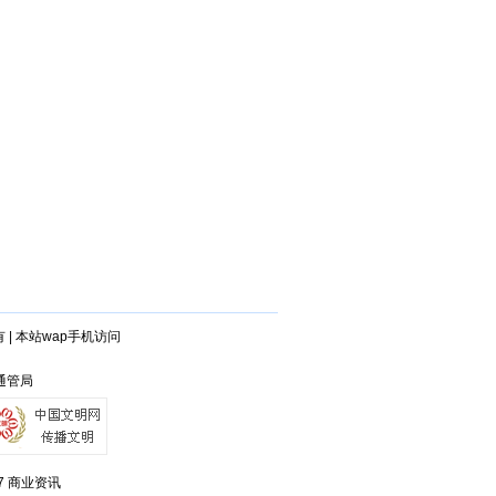
有
|
本站wap手机访问
连通管局
7
商业资讯