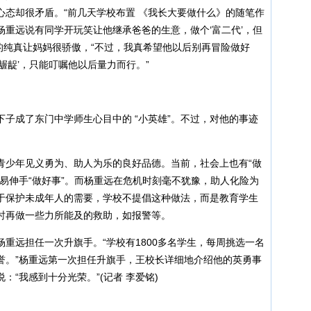
心态却很矛盾。“前几天学校布置 《我长大要做什么》的随笔作
重远说有同学开玩笑让他继承爸爸的生意，做个‘富二代’，但
子的纯真让妈妈很骄傲，“不过，我真希望他以后别再冒险做好
龌龊’，只能叮嘱他以后量力而行。”
成了东门中学师生心目中的 “小英雄”。不过，对他的事迹
少年见义勇为、助人为乐的良好品德。当前，社会上也有“做
易伸手“做好事”。而杨重远在危机时刻毫不犹豫，助人化险为
于保护未成年人的需要，学校不提倡这种做法，而是教育学生
时再做一些力所能及的救助，如报警等。
远担任一次升旗手。“学校有1800多名学生，每周挑选一名
誉。”杨重远第一次担任升旗手，王校长详细地介绍他的英勇事
“我感到十分光荣。”(记者 李爱铭)