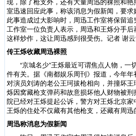
现，除了枪支外，还有大量周迅的裸照和艳
室迅速回应此事，称该消息为假新闻，要求
此事造成过大影响时，周迅工作室将保留追
工作室一位负责人表示，周迅和王烁分手后
这样炒作，这让周迅感到很受伤。记者 谢云
传王烁收藏周迅裸照
“京城名少”王烁最近可谓焦点人物，一
件有关。据《南都娱乐周刊》报道，今年年
对演员刘涛的老公王珂拔枪相向，并撞坏王
烁因窝藏枪支弹药和故意损坏他人财物被刑
院已经对王烁提起公诉，警方对王烁北京家
王烁的住处不仅藏有其他枪支，还藏有周迅
周迅称消息为假新闻