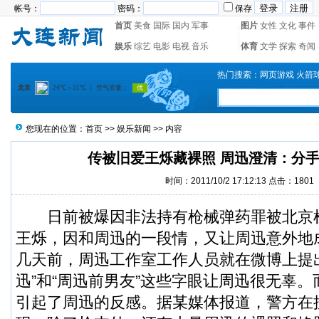
帐号：
密码：
保存
首页
美食
国际
国内
军事
图片
女性
文化
事件
娱乐
综艺
电影
电视
音乐
体育
文学
探索
奇闻
热门搜索：
网页游戏
火箭
您现在的位置：
首页
>>
娱乐新闻
>> 内容
传被旧爱王烁藏裸照 周迅澄清：分
时间：2011/10/2 17:12:13 点击：1801
日前被爆因非法持有枪械弹药罪被北京
王烁，因和周迅的一段情，又让周迅意外地
几天前，周迅工作室工作人员就在微博上提
迅”和“周迅前男友”这些字眼让周迅很无辜
引起了周迅的反感。据某媒体报道，警方在