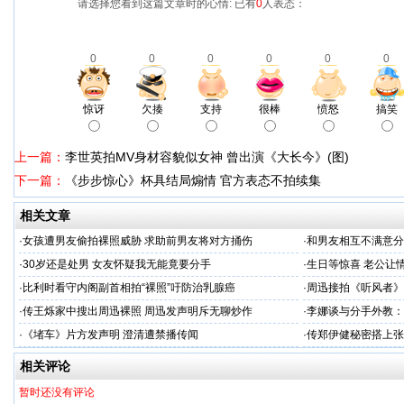
请选择您看到这篇文章时的心情: 已有
0
人表态：
0
0
0
0
0
0
惊讶
欠揍
支持
很棒
愤怒
搞笑
上一篇：
李世英拍MV身材容貌似女神 曾出演《大长今》(图)
下一篇：
《步步惊心》杯具结局煽情 官方表态不拍续集
相关文章
·
女孩遭男友偷拍裸照威胁 求助前男友将对方捅伤
·
和男友相互不满意分
·
30岁还是处男 女友怀疑我无能竟要分手
·
生日等惊喜 老公让
·
比利时看守内阁副首相拍“裸照”吁防治乳腺癌
·
周迅接拍《听风者》
·
传王烁家中搜出周迅裸照 周迅发声明斥无聊炒作
·
李娜谈与分手外教：
·
《堵车》片方发声明 澄清遭禁播传闻
·
传郑伊健秘密搭上张
相关评论
暂时还没有评论