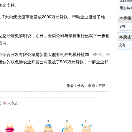
·
全国性
资金支持。
·
用心铸
发展报
7天内便快速审批发放2000万元贷款，帮助企业渡过了难
本类推
没有
副总经理史黎明说，近日，金梨公司与华夏银行已就下一步创
本类固
意向。
没有
业综合开发有限公司是新疆大型有机棉规模种植加工企业。经
短缺的双色港农业开发公司发放了500万元贷款，一解企业和
作者：佚名 来源：不详
已有
0
人表态：
0
0
0
0
0