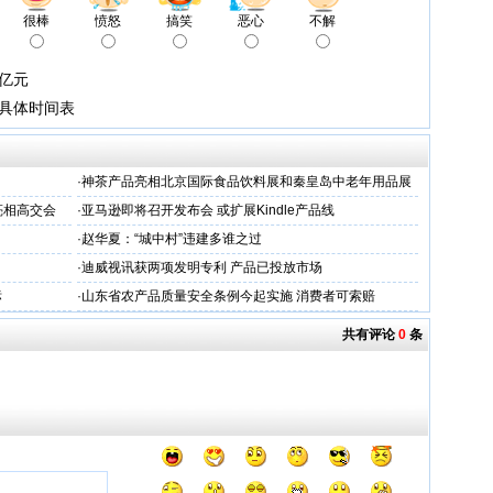
很棒
愤怒
搞笑
恶心
不解
0亿元
无具体时间表
·
神茶产品亮相北京国际食品饮料展和秦皇岛中老年用品展
示会
亮相高交会
·
亚马逊即将召开发布会 或扩展Kindle产品线
·
赵华夏：“城中村”违建多谁之过
·
迪威视讯获两项发明专利 产品已投放市场
标
·
山东省农产品质量安全条例今起实施 消费者可索赔
共有评论
0
条