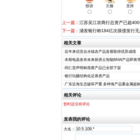
惊讶
欠揍
支持
上一篇：
江苏吴江农商行总资产已超40
下一篇：
浦发银行称184亿次级债发行
相关文章
·
近年来信宜合水镇农产品发展取得优异成绩
·
本斯电器发布未来厨房云智能BNW产品即将
·
同仁堂声明称燕窝产品已全部下架
·
银行玩砸结构化证券类产品
·
广东近海生态破坏严重 多种海产品重金属超
相关评论
暂时还没有评论
发表我的评论
大名：