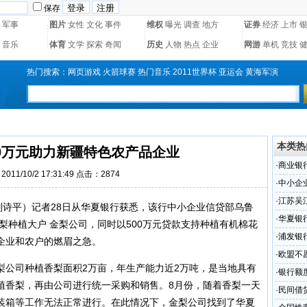
保存
军事
图片
女性
文化
事件
维权
曝光
调查
地方
证券
经济
上市
音乐
体育
文学
探索
奇闻
历史
人物
热点
企业
网游
单机
竞技
热门搜索：
网页游戏
火箭球赛
热门音乐
2011世界杯
亚运会
黄海军演
本类热
00万元助力新疆特色农产品企业
·
商业银
011/10/2 17:31:49 点击：2874
·
中小企
·
江苏吴
刘诗平）记者28日从
华夏银行
获悉，该行中小企业信贷部乌鲁
·
华夏银
香梨种植大户 金梨公司，同时以500万元贷款支持种植有机棉花
·
浦发银
企业和农户的燃眉之急。
·
欧盟不
梨公司种植香梨面积2万亩，年生产能力近2万吨，是当地具有
·
银行额
植香梨，再由公司进行统一采购和销售。8月份，随着香梨一天
·
民间借
装箱等工作无法正常进行。在此情况下，金梨公司找到了华夏