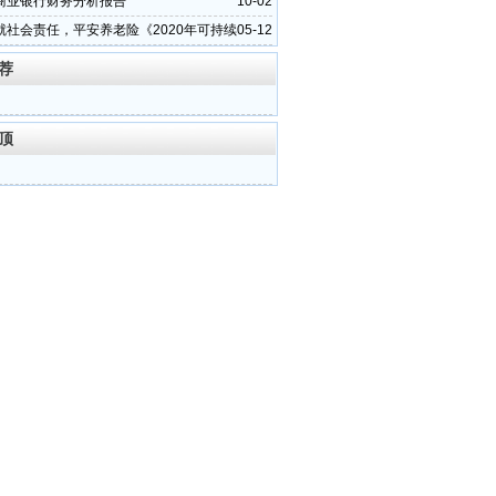
商业银行财务分析报告
10-02
就社会责任，平安养老险《2020年可持续
05-12
告》获金诺奖
荐
顶