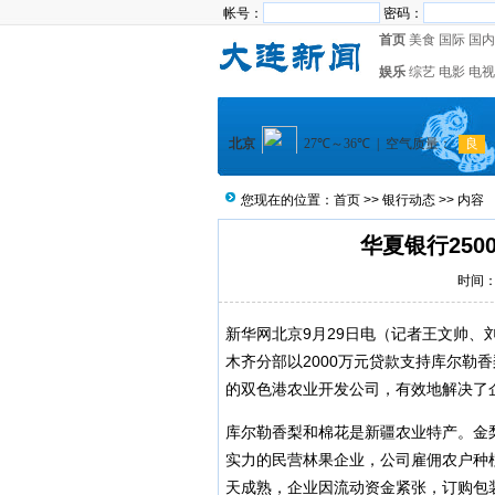
帐号：
密码：
首页
美食
国际
国内
娱乐
综艺
电影
电视
您现在的位置：
首页
>>
银行动态
>> 内容
华夏银行25
时间：2
新华网北京9月29日电（记者王文帅、
木齐分部以2000万元贷款支持库尔勒
的双色港农业开发公司，有效地解决了
库尔勒香梨和棉花是新疆农业特产。金
实力的民营林果企业，公司雇佣农户种
天成熟，企业因流动资金紧张，订购包