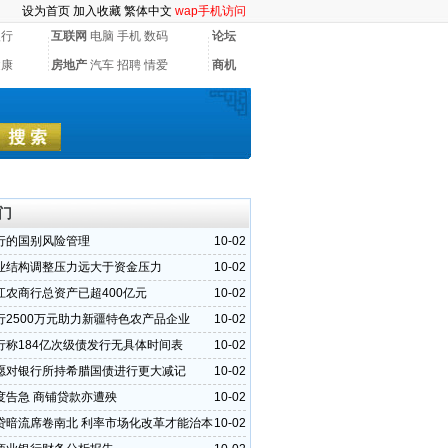
设为首页
加入收藏
繁体中文
wap手机访问
银行
互联网
电脑
手机
数码
论坛
健康
房地产
汽车
招聘
情爱
商机
门
行的国别风险管理
10-02
业结构调整压力远大于资金压力
10-02
江农商行总资产已超400亿元
10-02
行2500万元助力新疆特色农产品企业
10-02
行称184亿次级债发行无具体时间表
10-02
愿对银行所持希腊国债进行更大减记
10-02
度告急 商铺贷款亦遭殃
10-02
贷暗流席卷南北 利率市场化改革才能治本
10-02