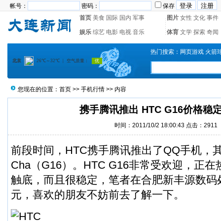
帐号：
密码：
保存
首页
美食
国际
国内
军事
图片
女性
文化
事件
娱乐
综艺
电影
电视
音乐
体育
文学
探索
奇闻
热门搜索：
网页游戏
火箭
您现在的位置：
首页
>>
手机行情
>> 内容
携手腾讯推出 HTC G16价格稳
时间：2011/10/2 18:00:43 点击：2911
前段时间，HTC携手腾讯推出了QQ手机，其原
Cha（G16）。HTC G16非常受欢迎，
触底，而且很稳定，笔者在合肥新丰源数码处
元，喜欢的朋友不妨前去了解一下。