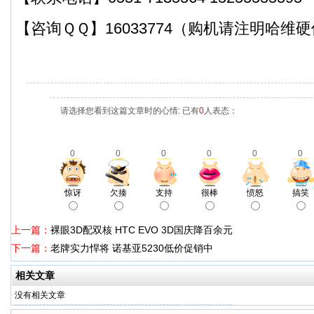
【咨询ＱＱ】16033774（购机请注明哈维
请选择您看到这篇文章时的心情: 已有
0
人表态：
0
0
0
0
0
0
惊讶
欠揍
支持
很棒
愤怒
搞笑
上一篇：
裸眼3D配双核 HTC EVO 3D国庆降百余元
下一篇：
老牌实力悍将 诺基亚5230低价促销中
相关文章
没有相关文章