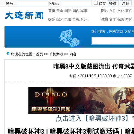
帐号：
密码：
保存
首页
美食
国际
国内
军事
图片
女性
文化
事件
娱乐
综艺
电影
电视
音乐
体育
文学
探索
奇闻
热门搜索：
网页游戏
火箭
您现在的位置：
首页
>>
单机游戏
>> 内容
暗黑3中文版截图流出 传奇武
时间：2011/10/2 19:39:09 点击：3337
点击进入【暗黑破坏神3】
暗黑破坏神3
|
暗黑破坏神3测试激活码
|
暗