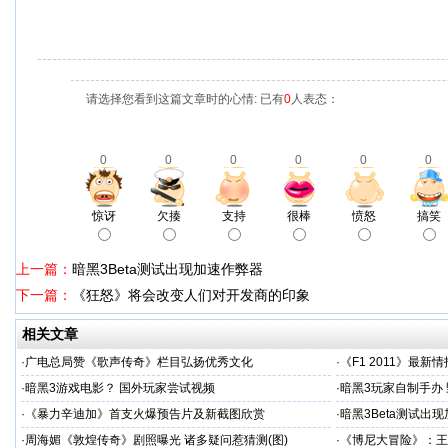
请选择您看到这篇文章时的心情: 已有
0
人表态：
0
0
0
0
0
0
惊讶
欠揍
支持
很棒
愤怒
搞笑
上一篇：
暗黑3Beta测试出现加速作弊器
下一篇：
《狂怒》将会改变人们对开发商的印象
相关文章
·
广电总局赞《歌声传奇》栏目弘扬优秀文化
·
《F1 2011》最新
·
暗黑3游戏电影？ 国外玩家尝试视频
·
暗黑3玩家自制手办
·
《暴力辛迪加》首支火爆预告片及新截图欣赏
·
暗黑3Beta测试出
·
周海媚《敦煌传奇》剧照曝光 诸多疑问惹猜测(图)
·
《博尼大冒险》：王