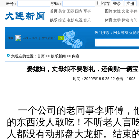
帐号：
密码：
保存
首页
美食
国际
国内
军事
图片
女性
文化
事件
娱乐
综艺
电影
电视
音乐
体育
文学
探索
奇闻
热门搜索：
网页游戏
火箭
您现在的位置：
首页
>>
娱乐新闻
>> 内容
娶媳妇，丈母娘不要彩礼，还倒贴一辆宝
时间：2020/5/19 9:25:22 点击：1903
一个公司的老同事李师傅，
的东西没人敢吃！不听老人言
人都没有动那盘大龙虾。结束