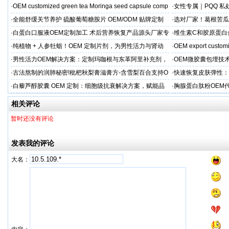
家直供
·
OEM customized green tea Moringa seed capsule comp
·
女性专属｜PQQ 私
贸专供
·
全能舒缓关节养护 硫酸葡萄糖胺片 OEM/ODM 贴牌定制
·
选对厂家！葛根苦瓜
按需定制
·
白蛋白口服液OEM定制加工 术后营养恢复产品源头厂家专
·
维生素C和胶原蛋白
属服务
·
纯植物 + 人参牡蛎！OEM 定制片剂，为男性活力与肾动
·
OEM export customi
力保驾护航
·
男性活力OEM解决方案：定制玛咖根与东革阿里补充剂，
·
OEM微胶囊包埋技
出口市场专属
代工定制
·
古法熬制的润肺秘密!枇杷秋梨膏滋膏方-含雪梨百合支持O
·
快速恢复皮肤弹性：
EM加工
美肌补充剂专业代工
·
白藜芦醇胶囊 OEM 定制：细胞级抗衰解决方案，赋能品
·
胸腺蛋白肽粉OEM
牌精准布局大健康
力健康产品快速上市
相关评论
暂时还没有评论
发表我的评论
大名：