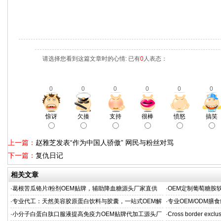
请选择您看到这篇文章时的心情: 已有
0
人表态：
0
0
0
0
0
0
惊讶
欠揍
支持
很棒
愤怒
搞笑
上一篇：
赵雅芝发表“作为中国人骄傲” 网民与粉丝对骂
下一篇：
复仇日记
相关文章
·
葛根苦瓜铬片/粉剂OEM贴牌，辅助降血糖源头厂家直供
·
OEM定制葡萄糖胺软
·
专业代工：天然美容胶原蛋白饮料与胶囊，一站式OEM解
·
专业OEM/ODM
决方案，助力外贸客户全球市场
保障
·
小分子白蛋白肽口服液提高免疫力OEM贴牌代加工源头厂
·
Cross border exclus