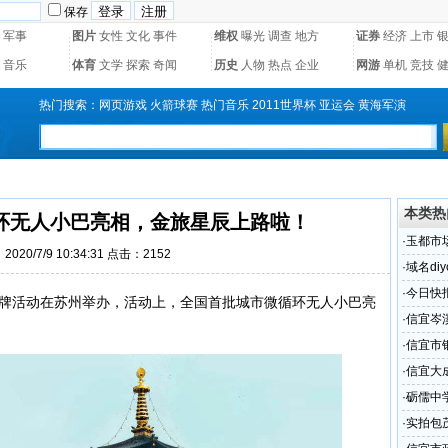
保存
军事
图片
女性
文化
事件
维权
曝光
调查
地方
证券
经济
上市
音乐
体育
文学
探索
奇闻
历史
人物
热点
企业
网游
单机
竞技
热门搜索：
网页游戏
火箭球赛
热门音乐
2011世界杯
亚运会
黄海军演
本类热
环无人小巴亮相，金旅星辰上路啦！
·
玉都市
020/7/9 10:34:31 点击：2152
少
·
域名diy
·
今日快报
牌活动在苏州举办，活动上，全国首批城市微循环无人小巴亮
·
信宜岑
·
信宜市
·
信宜大
·
砺儒中
·
实拍包