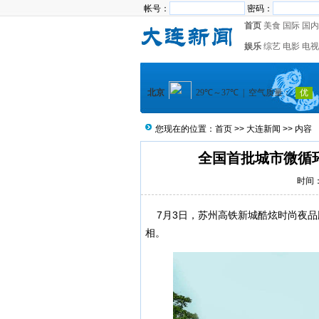
帐号：
密码：
首页
美食
国际
国内
娱乐
综艺
电影
电视
您现在的位置：
首页
>>
大连新闻
>> 内容
全国首批城市微循
时间：2
7月3日，苏州高铁新城酷炫时尚夜品
相。