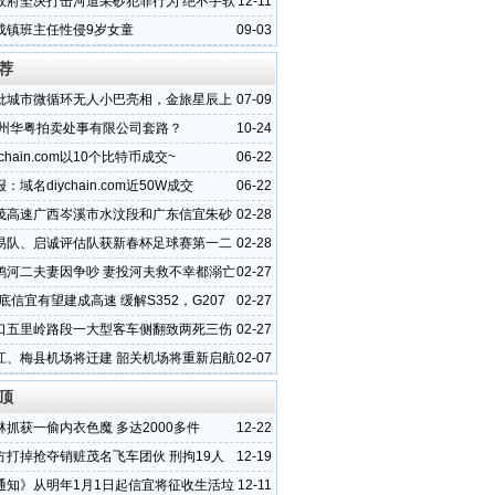
状
政府坚决打击河道采砂犯罪行为 绝不手软
12-11
成镇班主任性侵9岁女童
09-03
荐
批城市微循环无人小巴亮相，金旅星辰上
07-09
广州华粤拍卖处事有限公司套路？
10-24
chain.com以10个比特币成交~
06-22
：域名diychain.com近50W成交
06-22
茂高速广西岑溪市水汶段和广东信宜朱砂
02-28
状
易队、启诚评估队获新春杯足球赛第一二
02-28
鸦河二夫妻因争吵 妻投河夫救不幸都溺亡
02-27
年底信宜有望建成高速 缓解S352，G207
02-27
压
口五里岭路段一大型客车侧翻致两死三伤
02-27
江、梅县机场将迁建 韶关机场将重新启航
02-07
顶
林抓获一偷内衣色魔 多达2000多件
12-22
方打掉抢夺销赃茂名飞车团伙 刑拘19人
12-19
通知》从明年1月1日起信宜将征收生活垃
12-11