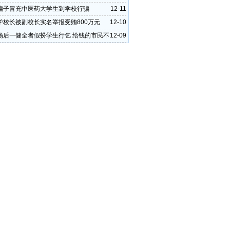
费
骗子冒充中医药大学生到学校行骗
12-11
学校长被副校长实名举报受贿800万元
12-10
场后一健全者假扮学生行乞 给钱的市民不
12-09