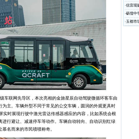
圾处理
·
信宜现
·
砺儒中
·
玉都市
少
省级车联网先导区，本次亮相的金旅星辰自动驾驶微循环客车由
行为主。车辆外型不同于常见的公交车辆，圆润的外观更具时
大屏实时展现行驶中激光雷达传感器感应的内容，比如系统会根
离进行避让、减速停车等动作。车辆自动转向、自动识别红绿
让慕名而来的市民啧啧称奇。