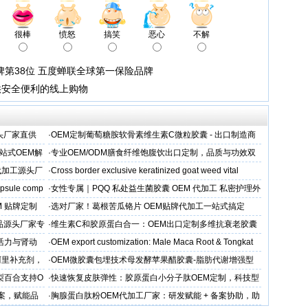
很棒
愤怒
搞笑
恶心
不解
品牌第38位 五度蝉联全球第一保险品牌
供安全便利的线上购物
头厂家直供
·
OEM定制葡萄糖胺软骨素维生素C微粒胶囊 - 出口制造商
站式OEM解
·
专业OEM/ODM膳食纤维饱腹饮出口定制，品质与功效双
保障
代加工源头厂
·
Cross border exclusive keratinized goat weed vital
apsule comp
·
女性专属｜PQQ 私处益生菌胶囊 OEM 代加工 私密护理外
贸专供
M 贴牌定制
·
选对厂家！葛根苦瓜铬片 OEM贴牌代加工一站式搞定
品源头厂家专
·
维生素C和胶原蛋白合一：OEM出口定制多维抗衰老胶囊
性活力与肾动
·
OEM export customization: Male Maca Root & Tongkat
阿里补充剂，
·
OEM微胶囊包埋技术母发酵苹果醋胶囊-脂肪代谢增强型
代工定制
梨百合支持O
·
快速恢复皮肤弹性：胶原蛋白小分子肽OEM定制，科技型
美肌补充剂专业代工厂家
方案，赋能品
·
胸腺蛋白肽粉OEM代加工厂家：研发赋能 + 备案协助，助