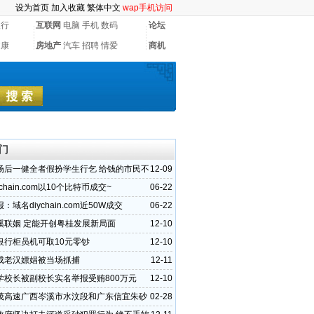
设为首页
加入收藏
繁体中文
wap手机访问
银行
互联网
电脑
手机
数码
论坛
健康
房地产
汽车
招聘
情爱
商机
门
场后一健全者假扮学生行乞 给钱的市民不
12-09
chain.com以10个比特币成交~
06-22
：域名diychain.com近50W成交
06-22
溪联姻 定能开创粤桂发展新局面
12-10
银行柜员机可取10元零钞
12-10
成老汉嫖娼被当场抓捕
12-11
学校长被副校长实名举报受贿800万元
12-10
茂高速广西岑溪市水汶段和广东信宜朱砂
02-28