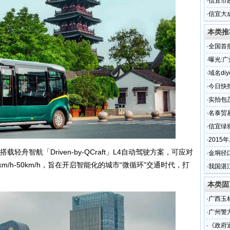
段的现
·
信宜市
·
信宜大
本类推
·
全国首
路啦！
·
曝光:
·
域名diy
·
今日快报
·
实拍包
段的现
·
名泰贸
名
·
信宜绿
·
2015
智航「Driven-by-QCraft」L4自动驾驶方案，可应对
的交通
·
金垌径
/h-50km/h，旨在开启智能化的城市“微循环”交通时代，打
·
我国湛
本类固
·
广西玉
·
广州警
·
《政府