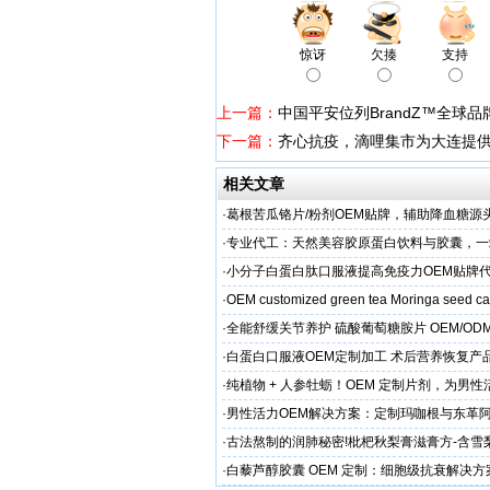
惊讶
欠揍
支持
上一篇：
中国平安位列BrandZ™全球
下一篇：
齐心抗疫，滴哩集市为大连提
相关文章
·
葛根苦瓜铬片/粉剂OEM贴牌，辅助降血糖源
·
专业代工：天然美容胶原蛋白饮料与胶囊，一
决方案，助力外贸客户全球市场
·
小分子白蛋白肽口服液提高免疫力OEM贴牌
家直供
·
OEM customized green tea Moringa seed c
·
全能舒缓关节养护 硫酸葡萄糖胺片 OEM/OD
按需定制
·
白蛋白口服液OEM定制加工 术后营养恢复产
属服务
·
纯植物 + 人参牡蛎！OEM 定制片剂，为男
力保驾护航
·
男性活力OEM解决方案：定制玛咖根与东革
出口市场专属
·
古法熬制的润肺秘密!枇杷秋梨膏滋膏方-含雪
EM加工
·
白藜芦醇胶囊 OEM 定制：细胞级抗衰解决