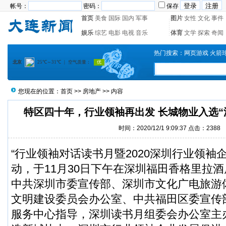
帐号：
密码：
保存
首页
美食
国际
国内
军事
图片
女性
文化
事件
娱乐
综艺
电影
电视
音乐
体育
文学
探索
奇闻
热门搜索：
网页游戏
火箭
您现在的位置：
首页
>>
房地产
>> 内容
特区四十年，行业领袖再出发 长城物业入选“深
时间：2020/12/1 9:09:37 点击：2388
“行业领袖对话读书月暨2020深圳行业领袖企
动，于11月30日下午在深圳福田香格里拉
中共深圳市委宣传部、深圳市文化广电旅游
文明建设委员会办公室、中共福田区委宣传
服务中心指导，深圳读书月组委会办公室主