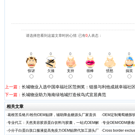
请选择您看到这篇文章时的心情: 已有
0
人表态：
0
0
0
0
0
0
惊讶
欠揍
支持
很棒
愤怒
搞笑
上一篇：
长城物业入选中国幸福社区范例奖：链接与利他成就幸福社
下一篇：
长城物业助力海南绿地城打造候鸟式宜居典范
相关文章
·
葛根苦瓜铬片/粉剂OEM贴牌，辅助降血糖源头厂家直供
·
OEM定制葡萄糖胺软
·
专业代工：天然美容胶原蛋白饮料与胶囊，一站式OEM解
·
专业OEM/ODM
决方案，助力外贸客户全球市场
保障
·
小分子白蛋白肽口服液提高免疫力OEM贴牌代加工源头厂
·
Cross border exclus