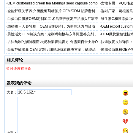
家直供
·
OEM customized green tea Moringa seed capsule comp
·
女性专属｜PQQ 私
贸专供
·
全能舒缓关节养护 硫酸葡萄糖胺片 OEM/ODM 贴牌定制
·
选对厂家！葛根苦瓜
按需定制
·
白蛋白口服液OEM定制加工 术后营养恢复产品源头厂家专
·
维生素C和胶原蛋白
属服务
·
纯植物 + 人参牡蛎！OEM 定制片剂，为男性活力与肾动
·
OEM export customi
力保驾护航
·
男性活力OEM解决方案：定制玛咖根与东革阿里补充剂，
·
OEM微胶囊包埋技
出口市场专属
代工定制
·
古法熬制的润肺秘密!枇杷秋梨膏滋膏方-含雪梨百合支持O
·
快速恢复皮肤弹性：
EM加工
美肌补充剂专业代工
·
白藜芦醇胶囊 OEM 定制：细胞级抗衰解决方案，赋能品
·
胸腺蛋白肽粉OEM
牌精准布局大健康
力健康产品快速上市
相关评论
暂时还没有评论
发表我的评论
大名：