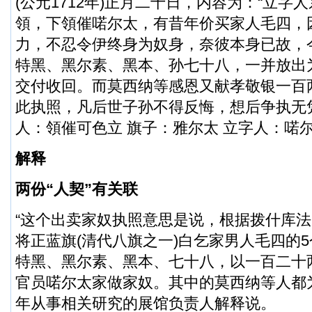
(公元1712年)正月二十日，内容为：“立字
領，下領催喏尔太，有昔年价买家人毛四，
力，不忍令伊终身为奴身，奈彼本身已故，
特黑、黑尔素、黑本、孙七十八，一并放出
交付收回。而莫西纳等感恩又献孝敬银一百
此执照，凡后世子孙不得反悔，想后争执无
人：領催可色立 旗子：雅尔太 立字人：喏尔
解释
两份“人契”有关联
“这个出卖家奴执照意思是说，根据拨什库法
将正蓝旗(清代八旗之一)白乞家男人毛四的
特黑、黑尔素、黑本、七十八，以一百二十
官员喏尔太家做家奴。其中的莫西纳等人都
年从事相关研究的展馆负责人解释说。