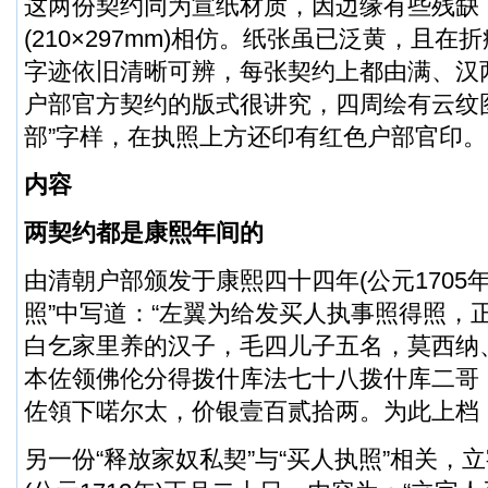
这两份契约同为宣纸材质，因边缘有些残缺
(210×297mm)相仿。纸张虽已泛黄，且
字迹依旧清晰可辨，每张契约上都由满、汉
户部官方契约的版式很讲究，四周绘有云纹
部”字样，在执照上方还印有红色户部官印。
内容
两契约都是康熙年间的
由清朝户部颁发于康熙四十四年(公元1705年
照”中写道：“左翼为给发买人执事照得照，
白乞家里养的汉子，毛四儿子五名，莫西纳
本佐领佛伦分得拨什库法七十八拨什库二哥
佐領下喏尔太，价银壹百贰拾两。为此上档
另一份“释放家奴私契”与“买人执照”相关，