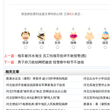
请选择您看到这篇文章时的心情: 已有
0
人表态：
0
0
0
0
0
0
惊讶
欠揍
支持
很棒
愤怒
搞笑
上一篇：
拖车被河水淹没 员工怕领导批评不敢报警(图)
下一篇：
男子持刀抢劫网吧被抓 怪警察中秋节不放假
相关文章
·
蔡康永证实《康熙》将暂停 趁小S怀孕筹拍电影
·
河北出台中小学信息
·
河北临漳开发建设战国著名军事家鬼谷子故居
·
河北高速交警停止休
·
河北5市建成“城市原点”标志 邯郸设在丛台公园
·
河北沿海地区经济发
·
河北邯郸中院公布4起摩托车“醉驾入刑”案
·
河北宣判4起危害食
·
河北增设3个检察机构 冀中地区人民检察院揭牌
·
蔡康永：看《康熙来