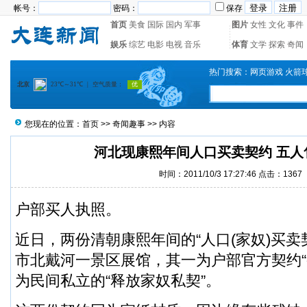
帐号：
密码：
保存
首页
美食
国际
国内
军事
图片
女性
文化
事件
娱乐
综艺
电影
电视
音乐
体育
文学
探索
奇闻
热门搜索：
网页游戏
火箭
您现在的位置：
首页
>>
奇闻趣事
>> 内容
河北现康熙年间人口买卖契约 五人售
时间：2011/10/3 17:27:46 点击：1367
户部买人执照。
近日，两份清朝康熙年间的“人口(家奴)买卖
市北戴河一景区展馆，其一为户部官方契约“
为民间私立的“释放家奴私契”。