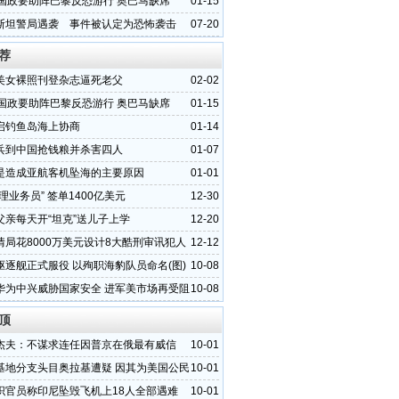
各国政要助阵巴黎反恐游行 奥巴马缺席
01-15
斯坦警局遇袭 事件被认定为恐怖袭击
07-20
荐
美女裸照刊登杂志逼死老父
02-02
各国政要助阵巴黎反恐游行 奥巴马缺席
01-15
启钓鱼岛海上协商
01-14
兵到中国抢钱粮并杀害四人
01-07
是造成亚航客机坠海的主要原因
01-01
理业务员” 签单1400亿美元
12-30
父亲每天开“坦克”送儿子上学
12-20
情局花8000万美元设计8大酷刑审讯犯人
12-12
驱逐舰正式服役 以殉职海豹队员命名(图)
10-08
华为中兴威胁国家安全 进军美市场再受阻
10-08
顶
杰夫：不谋求连任因普京在俄最有威信
10-01
基地分支头目奥拉基遭疑 因其为美国公民
10-01
织官员称印尼坠毁飞机上18人全部遇难
10-01