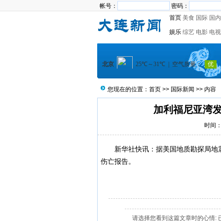
帐号：
密码：
首页
美食
国际
国内
娱乐
综艺
电影
电视
您现在的位置：
首页
>>
国际新闻
>> 内容
加利福尼亚湾发
时间：2
新华社快讯：据美国地质勘探局地
伤亡报告。
请选择您看到这篇文章时的心情: 