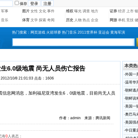
保存
军事
图片
女性
文化
事件
维权
曝光
调查
地方
证券
经济
上市
音乐
体育
文学
探索
奇闻
历史
人物
热点
企业
网游
单机
竞技
热门搜索：
网页游戏
火箭球赛
热门音乐
2011世界杯
亚运会
黄海军演
本类热
生6.0级地震 尚无人员伤亡报告
·
外国一
012/10/8 21:01:03 点击：1606
·
温哥华
·
朝鲜逃
震信息网消息，加利福尼亚湾发生6．0级地震，目前尚无人员
·
朝鲜说
·
美国一
·
奥巴马
作者：admin 来源：腾讯新闻
·
美国强
·
中日重
已有
0
人表态：