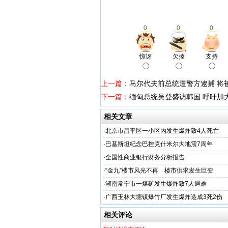
0
0
0
惊讶
欠揍
支持
上一篇：
马尔代夫前总统遭警方逮捕 将
下一篇：
缅甸总统吴登盛访韩国 呼吁加
相关文章
·
北京市昌平区一小区内发生爆炸致4人死亡
·
巴基斯坦纪念巴控克什米尔大地震7周年
·
全国性商业银行财务分析报告
·
“金九”楼市风光不再 楼市供求发生巨变
·
湖南常宁市一煤矿发生爆炸致7人遇难
·
广西玉林大塘镇爆竹厂发生爆炸造成3死2伤
相关评论