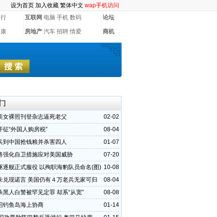
设为首页
加入收藏
繁体中文
wap手机访问
银行
互联网
电脑
手机
数码
论坛
健康
房地产
汽车
招聘
情爱
商机
门
美女裸照刊登杂志逼死老父
02-02
开征“外国人购房税”
08-04
兵到中国抢钱粮并杀害四人
01-07
将强化自卫措施应对美国威胁
07-20
驱逐舰正式服役 以殉职海豹队员命名(图)
10-08
未兑现诺言 美国仍有４万老兵无家可归
08-04
杀黑人白警被罕见定罪 却系“从宽”
08-08
启钓鱼岛海上协商
01-14