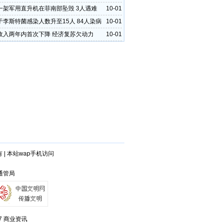
一架军用直升机在菲南部坠毁 3人遇难
10-01
于李斯特菌感染人数升至15人 84人染病
10-01
收入两年内首次下降 经济复苏欠动力
10-01
有
|
本站wap手机访问
连通管局
7
商业资讯