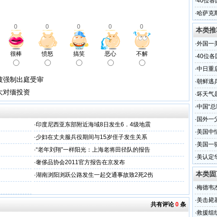
·
40位
·
哈萨克
0
0
0
0
0
本类推
·
外国一
很棒
愤怒
搞笑
恶心
不解
·
40位
·
中日重
被强制出庭受审
·
朝鲜逃
大对缅投资
·
坏天气
·
中国“总
·
国外一
·
印度尼西亚东部附近海域8日发生6．4级地震
·
美国中
·
少妇在丈夫服兵役期间与15岁侄子发生关系
·
美国一
·
“老年刘翔”一样阳光：上海老将田径队的报告
·
美认定
·
奢侈品协会2011官方报告在京发布
本类固
·
湖南浏阳浏跃公路发生一起交通事故致2死2伤
·
梅德韦
·
美击毙
共有评论
0
条
·
救援组