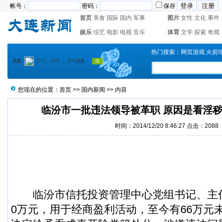
帐号：
密码：
保存
首页
美食
国际
国内
军事
图片
女性
文化
事件
娱乐
综艺
电影
电视
音乐
体育
文学
探索
奇闻
热门搜索：
网页游戏
火箭
您现在的位置：
首页
>>
国内新闻
>> 内容
临汾市一批违法领导被革职 原因是看淫
时间：2014/12/20 8:46:27 点击：2088
临汾市信托投资管理中心党组书记、主任
0万元，用于经商盈利活动，至今有66万元