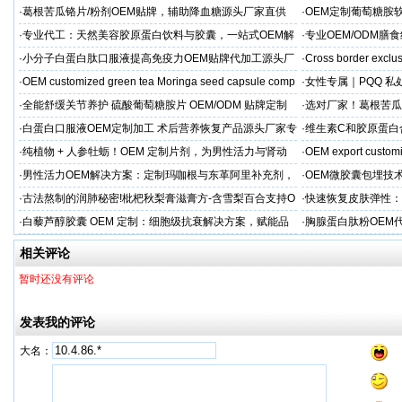
·
葛根苦瓜铬片/粉剂OEM贴牌，辅助降血糖源头厂家直供
·
OEM定制葡萄糖胺软
·
专业代工：天然美容胶原蛋白饮料与胶囊，一站式OEM解
·
专业OEM/ODM
决方案，助力外贸客户全球市场
保障
·
小分子白蛋白肽口服液提高免疫力OEM贴牌代加工源头厂
·
Cross border exclus
家直供
·
OEM customized green tea Moringa seed capsule comp
·
女性专属｜PQQ 私
贸专供
·
全能舒缓关节养护 硫酸葡萄糖胺片 OEM/ODM 贴牌定制
·
选对厂家！葛根苦瓜
按需定制
·
白蛋白口服液OEM定制加工 术后营养恢复产品源头厂家专
·
维生素C和胶原蛋白
属服务
·
纯植物 + 人参牡蛎！OEM 定制片剂，为男性活力与肾动
·
OEM export customi
力保驾护航
·
男性活力OEM解决方案：定制玛咖根与东革阿里补充剂，
·
OEM微胶囊包埋技
出口市场专属
代工定制
·
古法熬制的润肺秘密!枇杷秋梨膏滋膏方-含雪梨百合支持O
·
快速恢复皮肤弹性：
EM加工
美肌补充剂专业代工
·
白藜芦醇胶囊 OEM 定制：细胞级抗衰解决方案，赋能品
·
胸腺蛋白肽粉OEM
牌精准布局大健康
力健康产品快速上市
相关评论
暂时还没有评论
发表我的评论
大名：