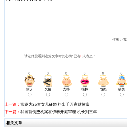
作者：信
请选择您看到这篇文章时的心情: 已有
0
人表态：
0
0
0
0
0
0
惊讶
欠揍
支持
很棒
愤怒
搞笑
上一篇：
富婆为25岁女儿征婚 抖出千万家财炫富
下一篇：
我国首例堕机案在伊春开庭审理 机长判三年
相关文章