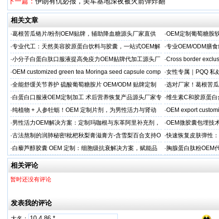
下一篇：
伊朗有仇必报，美军基地深夜被火箭弹炸翻
相关文章
·
葛根苦瓜铬片/粉剂OEM贴牌，辅助降血糖源头厂家直供
·
OEM定制葡萄糖胺软
·
专业代工：天然美容胶原蛋白饮料与胶囊，一站式OEM解
·
专业OEM/ODM
决方案，助力外贸客户全球市场
保障
·
小分子白蛋白肽口服液提高免疫力OEM贴牌代加工源头厂
·
Cross border exclus
家直供
·
OEM customized green tea Moringa seed capsule comp
·
女性专属｜PQQ 私
贸专供
·
全能舒缓关节养护 硫酸葡萄糖胺片 OEM/ODM 贴牌定制
·
选对厂家！葛根苦瓜
按需定制
·
白蛋白口服液OEM定制加工 术后营养恢复产品源头厂家专
·
维生素C和胶原蛋白
属服务
·
纯植物 + 人参牡蛎！OEM 定制片剂，为男性活力与肾动
·
OEM export customi
力保驾护航
·
男性活力OEM解决方案：定制玛咖根与东革阿里补充剂，
·
OEM微胶囊包埋技
出口市场专属
代工定制
·
古法熬制的润肺秘密!枇杷秋梨膏滋膏方-含雪梨百合支持O
·
快速恢复皮肤弹性：
EM加工
美肌补充剂专业代工
·
白藜芦醇胶囊 OEM 定制：细胞级抗衰解决方案，赋能品
·
胸腺蛋白肽粉OEM
牌精准布局大健康
力健康产品快速上市
相关评论
暂时还没有评论
发表我的评论
大名：