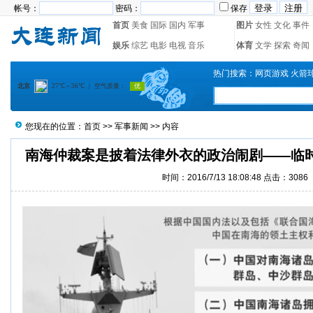
帐号：
密码：
保存
首页
美食
国际
国内
军事
图片
女性
文化
事件
娱乐
综艺
电影
电视
音乐
体育
文学
探索
奇闻
热门搜索：
网页游戏
火箭
您现在的位置：
首页
>>
军事新闻
>> 内容
南海仲裁案是披着法律外衣的政治闹剧——临
时间：2016/7/13 18:08:48 点击：3086