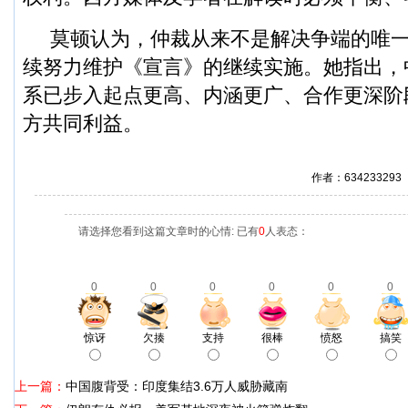
莫顿认为，仲裁从来不是解决争端的唯
续努力维护《宣言》的继续实施。她指出，
系已步入起点更高、内涵更广、合作更深阶
方共同利益。
作者：63423329
请选择您看到这篇文章时的心情: 已有
0
人表态：
0
0
0
0
0
0
惊讶
欠揍
支持
很棒
愤怒
搞笑
上一篇：
中国腹背受：印度集结3.6万人威胁藏南