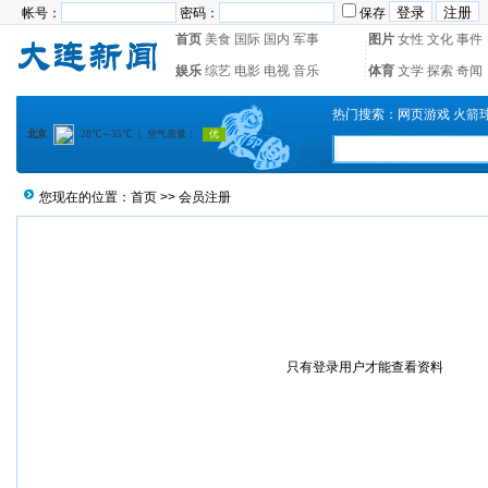
帐号：
密码：
保存
首页
美食
国际
国内
军事
图片
女性
文化
事件
娱乐
综艺
电影
电视
音乐
体育
文学
探索
奇闻
热门搜索：
网页游戏
火箭
您现在的位置：
首页
>> 会员注册
只有登录用户才能查看资料