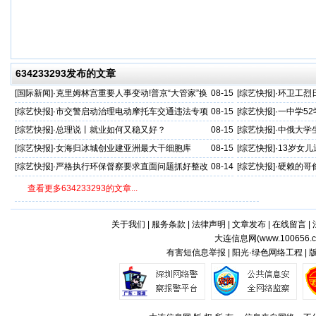
634233293发布的文章
[
国际新闻
]·
克里姆林宫重要人事变动!普京“大管家”换
08-15
[
综艺快报
]·
环卫工烈
人
[
综艺快报
]·
市交警启动治理电动摩托车交通违法专项
08-15
[
综艺快报
]·
一中学52
行动
责？
[
综艺快报
]·
总理说丨就业如何又稳又好？
08-15
[
综艺快报
]·
中俄大学
[
综艺快报
]·
女海归冰城创业建亚洲最大干细胞库
08-15
[
综艺快报
]·
13岁女
[
综艺快报
]·
严格执行环保督察要求直面问题抓好整改
08-14
[
综艺快报
]·
硬赖的哥
落实
查看更多634233293的文章...
关于我们
|
服务条款
|
法律声明
|
文章发布
|
在线留言
|
大连信息网(
www.100656.
有害短信息举报 | 阳光·绿色网络工程 |