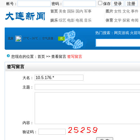
帐号：
密码：
保存
首页
美食
国际
国内
军事
图片
女性
文化
事件
娱乐
综艺
电影
电视
音乐
体育
文学
探索
奇闻
热门搜索：
网页游戏
火箭
您现在的位置：
首页
>>
查看留言
签写留言
签写留言
大名：
主题：
内容：
验证码：