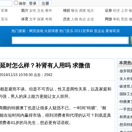
保存
军事
图片
女性
文化
事件
维权
曝光
调查
地方
证券
经济
上市
音乐
体育
文学
探索
奇闻
历史
人物
热点
企业
网游
单机
竞技
热门搜索：
网页游戏
火箭球赛
热门音乐
2011世界杯
亚运会
黄海军演
本类热
宝延时怎么样？补肾有人用吗 求微信
·
放弃我
19/11/15 10:59:30 点击：2562
·
女人价
·
纵使世
都是避而不谈。但是不可否认，性又是两性关系，以及家庭和
·
国际工
的强，男人的床上能力更能让女人崇拜。
国区最
·
特膳澳
圈的特膳澳丁也是让很多人疑惑不已。一时间“特膳”、“耐
求微信
·
一手货
。能在短时间内赢得市场，得到消费者和代理的认可？到底是真
吗？
·
和男友
消费者41岁的马先生，想必更有话语权。
·
想买特