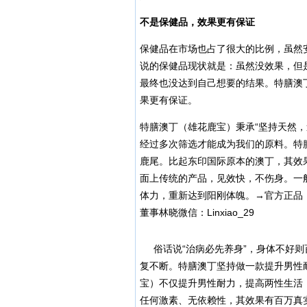
不是保健品，效果更有保证
保健品在市场也占了很大的比例，虽然
说的保健品现状就是：虽然没效果，但
最终也没达到自己想要的结果。特膳澳
果更有保证。
特膳澳丁（雄花鹿宝）秉承“坚持天然
经过多次筛选才能成为我们的原料。特
鹿尾。比起东印国际原本的澳丁，其效
面上传统的产品，见效快，不伤身。一
体力，重新达到阳刚体魄。→官方正品
董事林晓微信：Linxiao_29
俗话说“治病必先养身”，身体不好则
复不断。特膳澳丁坚持做一款提升男性
宝）不仅提升男性耐力，提高两性生活
任何激素、无依赖性，其效果有百万真