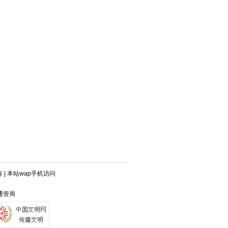
有
|
本站wap手机访问
连通管局