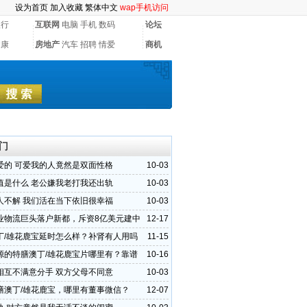
设为首页
加入收藏
繁体中文
wap手机访问
银行
互联网
电脑
手机
数码
论坛
健康
房地产
汽车
招聘
情爱
商机
门
爱的 可爱我的人竟然是双面性格
10-03
值是什么 老公嫌我老打我还出轨
10-03
人不解 我们活在当下依旧很幸福
10-03
业物流巨头落户新都，斥资8亿美元建中
12-17
大物流港！
丁/雄花鹿宝延时怎么样？补肾有人用吗
11-15
源的特膳澳丁/雄花鹿宝片哪里有？靠谱
10-16
相互不满意分手 双方父母不同意
10-03
膳澳丁/雄花鹿宝，哪里有董事微信？
12-07