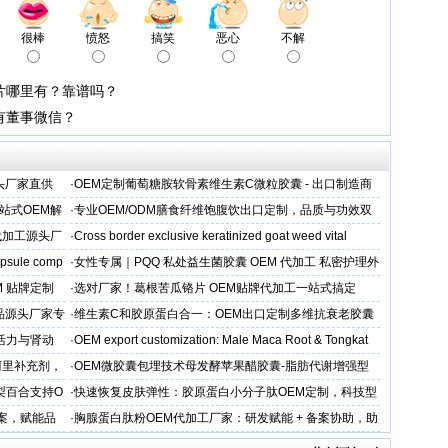
很棒
愤怒
搞笑
恶心
不解
片哪里有？靠谱吗？
有董事微信？
头厂家直供
·
OEM定制葡萄糖胺软骨素维生素C微粒胶囊 - 出口制造商
站式OEM解
·
专业OEM/ODM膳食纤维饱腹饮出口定制，品质与功效双
保障
代加工源头厂
·
Cross border exclusive keratinized goat weed vital
apsule comp
·
女性专属｜PQQ 私处益生菌胶囊 OEM 代加工 私密护理外
贸专供
M 贴牌定制
·
选对厂家！葛根苦瓜铬片 OEM贴牌代加工一站式搞定
品源头厂家专
·
维生素C和胶原蛋白合一：OEM出口定制多维抗衰老胶囊
性活力与肾动
·
OEM export customization: Male Maca Root & Tongkat
阿里补充剂，
·
OEM微胶囊包埋技术母发酵苹果醋胶囊-脂肪代谢增强型
代工定制
梨百合支持O
·
快速恢复皮肤弹性：胶原蛋白小分子肽OEM定制，科技型
美肌补充剂专业代工厂家
方案，赋能品
·
胸腺蛋白肽粉OEM代加工厂家：研发赋能 + 备案协助，助
力健康产品快速上市