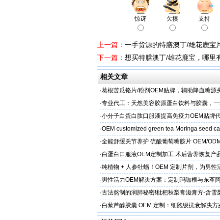
惊讶
欠揍
支持
上一篇：
一手货源的特膳澳丁/雄花鹿宝
下一篇：
想买特膳澳丁/雄花鹿宝，哪里
相关文章
·
葛根苦瓜铬片/粉剂OEM贴牌，辅助降血糖源
·
专业代工：天然美容胶原蛋白饮料与胶囊，一
决方案，助力外贸客户全球市场
·
小分子白蛋白肽口服液提高免疫力OEM贴牌
家直供
·
OEM customized green tea Moringa seed c
·
全能舒缓关节养护 硫酸葡萄糖胺片 OEM/OD
按需定制
·
白蛋白口服液OEM定制加工 术后营养恢复产
属服务
·
纯植物 + 人参牡蛎！OEM 定制片剂，为男
力保驾护航
·
男性活力OEM解决方案：定制玛咖根与东革
出口市场专属
·
古法熬制的润肺秘密!枇杷秋梨膏滋膏方-含雪
EM加工
·
白藜芦醇胶囊 OEM 定制：细胞级抗衰解决
牌精准布局大健康