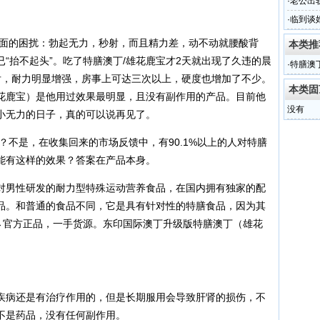
·
老公出
·
临到谈
面的困扰：勃起无力，秒射，而且精力差，动不动就腰酸背
本类推
“抬不起头”。吃了特膳澳丁/雄花鹿宝才2天就出现了久违的晨
·
特膳澳
后，耐力明显增强，房事上可达三次以上，硬度也增加了不少。
求微信
本类固
花鹿宝）是他用过效果最明显，且没有副作用的产品。目前他
没有
小无力的日子，真的可以说再见了。
？不是，在收集回来的市场反馈中，有90.1%以上的人对特膳
能有这样的效果？答案在产品本身。
对男性研发的耐力型特殊运动营养食品，在国内拥有独家的配
品。和普通的食品不同，它是具有针对性的特膳食品，因为其
。→官方正品，一手货源。东印国际澳丁升级版特膳澳丁（雄花
疾病还是有治疗作用的，但是长期服用会导致肝肾的损伤，不
不是药品，没有任何副作用。