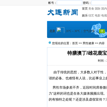
帐号：
密码：
首页
美食
国际
国内
娱乐
综艺
电影
电视
您现在的位置：
首页
>>
男性健康
>> 内容
特膳澳丁/雄花鹿
时间：20
由于传统的思想，大多数人对于性，
谐的必备。也难怪有人说，比起事业上
男性市场参差不齐，近段时间席卷微商
力”这样的词也是在各大媒体频频出现
的有独特之处呢？还是涉及虚假宣传？