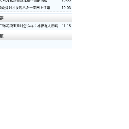
轨 对方竟然是我无话不谈的闺蜜
10-03
婚论嫁时才发现男友一直网上征婚
10-03
荐
丁/雄花鹿宝延时怎么样？补肾有人用吗
11-15
顶