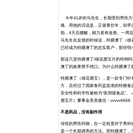
今年41岁的马先生，长期受到男性方
痛。用他的话说是，正值青壮年，却早已
勃，4天后腰酸，精力差有改善。一周
马先生在反馈的时候说，特膳澳丁（雄
已经成为特膳澳丁的忠实客户，那些弱
那这只是特膳澳丁/雄花鹿宝片的特例吗
澳丁的效果赞不绝口。为什么特膳澳丁
特膳澳丁（雄花鹿宝），是一款专门针
方，且经过了国家食药监批准的特膳食
安全性和科学性被称为“医用级食品”
鹿宝片）董事金美美微信：vvvvv6668
不是药品，没有副作用
传统的男性药物，在一定程度对于男科
是一个长期调养的方法。而特膳澳丁，