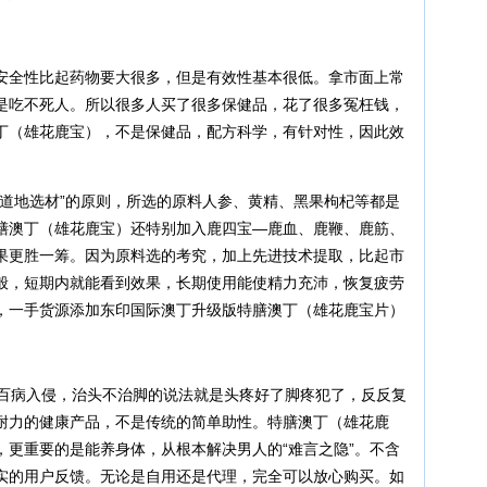
安全性比起药物要大很多，但是有效性基本很低。拿市面上常
是吃不死人。所以很多人买了很多保健品，花了很多冤枉钱，
丁（雄花鹿宝），不是保健品，配方科学，有针对性，因此效
，道地选材”的原则，所选的原料人参、黄精、黑果枸杞等都是
膳澳丁（雄花鹿宝）还特别加入鹿四宝—鹿血、鹿鞭、鹿筋、
果更胜一筹。因为原料选的考究，加上先进技术提取，比起市
般，短期内就能看到效果，长期使用能使精力充沛，恢复疲劳
，一手货源添加东印国际澳丁升级版特膳澳丁（雄花鹿宝片）
百病入侵，治头不治脚的说法就是头疼好了脚疼犯了，反反复
耐力的健康产品，不是传统的简单助性。特膳澳丁（雄花鹿
，更重要的是能养身体，从根本解决男人的“难言之隐”。不含
实的用户反馈。无论是自用还是代理，完全可以放心购买。如