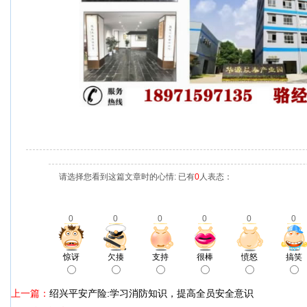
请选择您看到这篇文章时的心情: 已有
0
人表态：
0
0
0
0
0
0
惊讶
欠揍
支持
很棒
愤怒
搞笑
上一篇：
绍兴平安产险:学习消防知识，提高全员安全意识