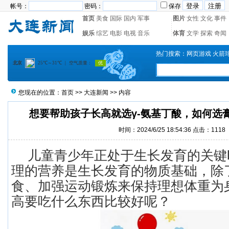
帐号：
密码：
保存
首页
美食
国际
国内
军事
图片
女性
文化
事件
娱乐
综艺
电影
电视
音乐
体育
文学
探索
奇闻
热门搜索：
网页游戏
火箭
您现在的位置：
首页
>>
大连新闻
>> 内容
想要帮助孩子长高就选γ-氨基丁酸，如何选
时间：2024/6/25 18:54:36 点击：1118
儿童青少年正处于生长发育的关键
理的营养是生长发育的物质基础，除
食、加强运动锻炼来保持理想体重为
高要吃什么东西比较好呢？