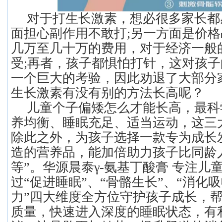
对于打生长激素，想必很多家长都
面担心副作用不敢打;另一方面是价
几万至几十万的费用，对于经济一般
受;再者，孩子都惧怕打针，这对孩
一个巨大的考验，因此劝退了大部分
生长激素有没有别的方法长高呢？
儿童个子偏矮怎么才能长高，最科
养均衡、睡眠充足、适当运动，这三
除此之外，为孩子选择一款专为成长
造的营养品，能加倍助力孩子比同龄
等”。华源晨泰γ-氨基丁酸膏 专注儿
过“促进睡眠”、“骨骼生长”、“消化吸
力”四大维度全方位守护孩子成长，
质量，快速进入深度的睡眠状态，有