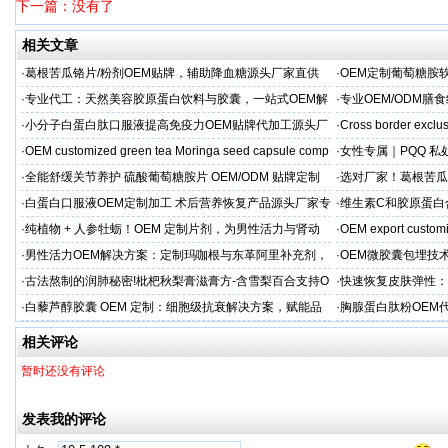
下一篇：没有了
相关文章
·
葛根苦瓜铬片/粉剂OEM贴牌，辅助降血糖源头厂家直供
·
OEM定制葡萄糖胺软
·
专业代工：天然美容胶原蛋白饮料与胶囊，一站式OEM解
·
专业OEM/ODM
决方案，助力外贸客户全球市场
保障
·
小分子白蛋白肽口服液提高免疫力OEM贴牌代加工源头厂
·
Cross border exclus
家直供
·
OEM customized green tea Moringa seed capsule comp
·
女性专属｜PQQ 私
贸专供
·
全能舒缓关节养护 硫酸葡萄糖胺片 OEM/ODM 贴牌定制
·
选对厂家！葛根苦瓜
按需定制
·
白蛋白口服液OEM定制加工 术后营养恢复产品源头厂家专
·
维生素C和胶原蛋白
属服务
·
纯植物 + 人参牡蛎！OEM 定制片剂，为男性活力与肾动
·
OEM export customi
力保驾护航
·
男性活力OEM解决方案：定制玛咖根与东革阿里补充剂，
·
OEM微胶囊包埋技
出口市场专属
代工定制
·
古法熬制的润肺秘密!枇杷秋梨膏滋膏方-含雪梨百合支持O
·
快速恢复皮肤弹性：
EM加工
美肌补充剂专业代工
·
白藜芦醇胶囊 OEM 定制：细胞级抗衰解决方案，赋能品
·
胸腺蛋白肽粉OEM
牌精准布局大健康
力健康产品快速上市
相关评论
暂时还没有评论
发表我的评论