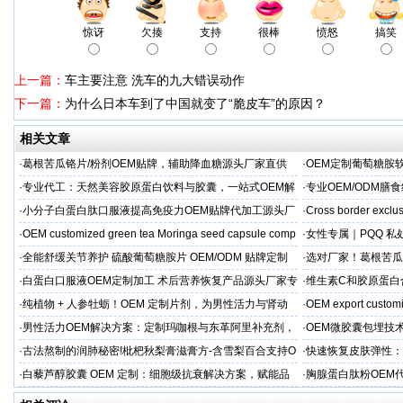
惊讶
欠揍
支持
很棒
愤怒
搞笑
上一篇：
车主要注意 洗车的九大错误动作
下一篇：
为什么日本车到了中国就变了“脆皮车”的原因？
相关文章
·
葛根苦瓜铬片/粉剂OEM贴牌，辅助降血糖源头厂家直供
·
OEM定制葡萄糖胺软
·
专业代工：天然美容胶原蛋白饮料与胶囊，一站式OEM解
·
专业OEM/ODM
决方案，助力外贸客户全球市场
保障
·
小分子白蛋白肽口服液提高免疫力OEM贴牌代加工源头厂
·
Cross border exclus
家直供
·
OEM customized green tea Moringa seed capsule comp
·
女性专属｜PQQ 私
贸专供
·
全能舒缓关节养护 硫酸葡萄糖胺片 OEM/ODM 贴牌定制
·
选对厂家！葛根苦瓜
按需定制
·
白蛋白口服液OEM定制加工 术后营养恢复产品源头厂家专
·
维生素C和胶原蛋白
属服务
·
纯植物 + 人参牡蛎！OEM 定制片剂，为男性活力与肾动
·
OEM export customi
力保驾护航
·
男性活力OEM解决方案：定制玛咖根与东革阿里补充剂，
·
OEM微胶囊包埋技
出口市场专属
代工定制
·
古法熬制的润肺秘密!枇杷秋梨膏滋膏方-含雪梨百合支持O
·
快速恢复皮肤弹性：
EM加工
美肌补充剂专业代工
·
白藜芦醇胶囊 OEM 定制：细胞级抗衰解决方案，赋能品
·
胸腺蛋白肽粉OEM
牌精准布局大健康
力健康产品快速上市