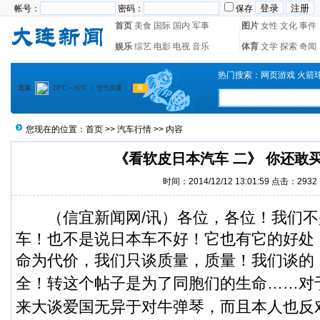
帐号：
密码：
保存
首页
美食
国际
国内
军事
图片
女性
文化
事件
娱乐
综艺
电影
电视
音乐
体育
文学
探索
奇闻
热门搜索：
网页游戏
火箭
您现在的位置：
首页
>>
汽车行情
>> 内容
《看软皮日本汽车 二》 你还敢
时间：2014/12/12 13:01:59 点击：2932
（
信宜新闻
网/讯）各位，各位！我们
车！也不是说日本车不好！它也有它的好处
命为代价，我们只谈质量，质量！我们谈的
全！转这个帖子是为了同胞们的生命……
对
来大谈爱国无异于对牛弹琴，而且本人也反