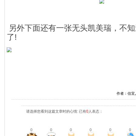
另外下面还有一张无头凯美瑞，不知
了!
作者：信宜
请选择您看到这篇文章时的心情: 已有
0
人表态：
0
0
0
0
0
0