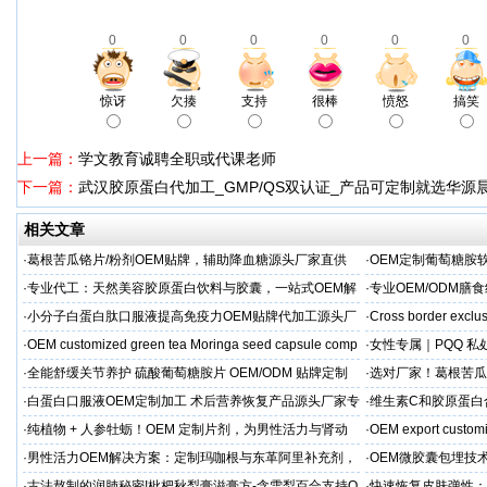
0
0
0
0
0
0
惊讶
欠揍
支持
很棒
愤怒
搞笑
上一篇：
学文教育诚聘全职或代课老师
下一篇：
武汉胶原蛋白代加工_GMP/QS双认证_产品可定制就选华源
相关文章
·
葛根苦瓜铬片/粉剂OEM贴牌，辅助降血糖源头厂家直供
·
OEM定制葡萄糖胺软
·
专业代工：天然美容胶原蛋白饮料与胶囊，一站式OEM解
·
专业OEM/ODM
决方案，助力外贸客户全球市场
保障
·
小分子白蛋白肽口服液提高免疫力OEM贴牌代加工源头厂
·
Cross border exclus
家直供
·
OEM customized green tea Moringa seed capsule comp
·
女性专属｜PQQ 私
贸专供
·
全能舒缓关节养护 硫酸葡萄糖胺片 OEM/ODM 贴牌定制
·
选对厂家！葛根苦瓜
按需定制
·
白蛋白口服液OEM定制加工 术后营养恢复产品源头厂家专
·
维生素C和胶原蛋白
属服务
·
纯植物 + 人参牡蛎！OEM 定制片剂，为男性活力与肾动
·
OEM export customi
力保驾护航
·
男性活力OEM解决方案：定制玛咖根与东革阿里补充剂，
·
OEM微胶囊包埋技
出口市场专属
代工定制
·
古法熬制的润肺秘密!枇杷秋梨膏滋膏方-含雪梨百合支持O
·
快速恢复皮肤弹性：