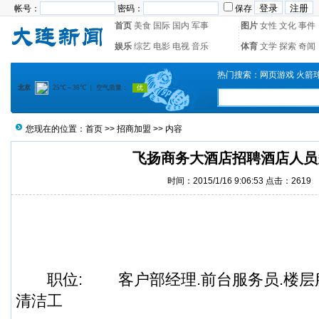
帐号：
密码：
保存
首页
美食
国际
国内
军事
图片
女性
文化
事件
娱乐
综艺
电影
电视
音乐
体育
文学
探索
奇闻
热门搜索：
网页游戏
火箭
您现在的位置：
首页
>>
招商加盟
>> 内容
飞扬商务大酒店招聘酒店人员
时间：2015/1/16 9:06:53 点击：2619
职位:
客户部经理.前台服务员.楼层服
清洁工