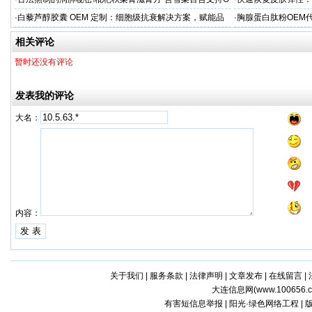
EM加工
美肌补充剂专业代工
·
白藜芦醇胶囊 OEM 定制：细胞级抗衰解决方案，赋能品
·
胸腺蛋白肽粉OEM
牌精准布局大健康
力健康产品快速上市
相关评论
暂时还没有评论
发表我的评论
大名：
内容：
关于我们
|
服务条款
|
法律声明
|
文章发布
|
在线留言
|
大连信息网(
www.100656.
有害短信息举报 | 阳光·绿色网络工程 |