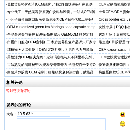
·
葛根苦瓜铬片/粉剂OEM贴牌，辅助降血糖源头厂家直供
·
OEM定制葡萄糖胺软
·
专业代工：天然美容胶原蛋白饮料与胶囊，一站式OEM解
·
专业OEM/ODM
决方案，助力外贸客户全球市场
保障
·
小分子白蛋白肽口服液提高免疫力OEM贴牌代加工源头厂
·
Cross border exclus
家直供
·
OEM customized green tea Moringa seed capsule comp
·
女性专属｜PQQ 私
贸专供
·
全能舒缓关节养护 硫酸葡萄糖胺片 OEM/ODM 贴牌定制
·
选对厂家！葛根苦瓜
按需定制
·
白蛋白口服液OEM定制加工 术后营养恢复产品源头厂家专
·
维生素C和胶原蛋白
属服务
·
纯植物 + 人参牡蛎！OEM 定制片剂，为男性活力与肾动
·
OEM export customi
力保驾护航
·
男性活力OEM解决方案：定制玛咖根与东革阿里补充剂，
·
OEM微胶囊包埋技
出口市场专属
代工定制
·
古法熬制的润肺秘密!枇杷秋梨膏滋膏方-含雪梨百合支持O
·
快速恢复皮肤弹性：
EM加工
美肌补充剂专业代工
·
白藜芦醇胶囊 OEM 定制：细胞级抗衰解决方案，赋能品
·
胸腺蛋白肽粉OEM
牌精准布局大健康
力健康产品快速上市
相关评论
暂时还没有评论
发表我的评论
大名：