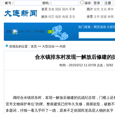
帐号：
密码：
保存
首页
美食
国际
国内
军事
图片
女性
文化
事件
娱乐
综艺
电影
电视
音乐
体育
文学
探索
奇闻
热门搜索：
网页游戏
火箭
您现在的位置：
首页
>>
大型活动
>> 内容
合水镇排东村发现一解放后修建的
时间：2015/2/12 11:33:59 点击：3292
偶经
合水镇排东村
，发现一解放后修建的抗战纪念馆，门楼上还
宜市文物保护单位”的牌。整座建筑已经年久失修，摇摇欲坠，破败
多题词，仔细一看几乎吓了一跳，原来不乏前国民党高层人物的名字