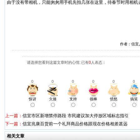
由于没有带相机，只能匆匆用手机先拍几张在这里，待春节时用相机
作者：信宜
请选择您看到这篇文章时的心情: 已有
0
人表态：
0
0
0
0
0
0
惊讶
欠揍
支持
很棒
愤怒
搞笑
上一篇：
信宜市区新增禁停路段 市民建议加大停放区域标志指引
下一篇：
信宜兆康百货前一个礼拜商品价格跟现在价格相差甚远
相关文章