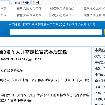
保存
军事
图片
女性
文化
事件
维权
曝光
调查
地方
证券
经济
上市
音乐
体育
文学
探索
奇闻
历史
人物
热点
企业
网游
单机
竞技
热门搜索：
网页游戏
火箭球赛
热门音乐
2011世界杯
亚运会
黄海军演
本类热
害3名军人并夺走长官武器后逃逸
·
美媒：
020/11/11 7:08:08 点击：2263
·
美军工
待遇
·
俄媒：
长官武器后逃逸
·
中国腹
执法机关正在通缉一名在俄罗斯沃罗涅日州杀害3名军人的现
·
南海仲
仲裁庭
·
美媒：
·
外媒：
罗涅日州的一支部队的值班士兵袭击了前来检查勤务的部队管理
·
号称是
军人在事故中受致命伤。”