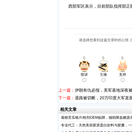
西部军区表示，目前部队指挥部正联
请选择您看到这篇文章时的心情: 
0
0
0
惊讶
欠揍
支持
上一篇：
伊朗有仇必报，美军基地深夜
下一篇：
退路被切断，20万印度大军直
相关文章
·
葛根苦瓜铬片/粉剂OEM贴牌，辅助降血糖源
·
专业代工：天然美容胶原蛋白饮料与胶囊，一