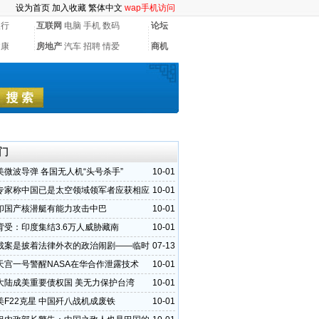
设为首页
加入收藏
繁体中文
wap手机访问
银行
互联网
电脑
手机
数码
论坛
健康
房地产
汽车
招聘
情爱
商机
门
美微波导弹 各国无人机“头号杀手”
10-01
专家称中国已是太空领域领军者应获相应
10-01
印国产核潜艇有能力攻击中巴
10-01
背受：印度集结3.6万人威胁藏南
10-01
裁案是披着法律外衣的政治闹剧——临时
07-13
罔顾法律和事
天宫一号警醒NASA在华合作泄露技术
10-01
大陆成美重要债权国 美无力保护台湾
10-01
美F22克星 中国歼八战机成废铁
10-01