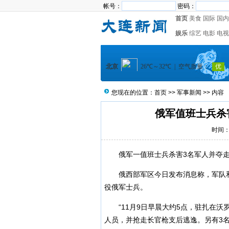
帐号：
密码：
首页
美食
国际
国内
娱乐
综艺
电影
电视
您现在的位置：
首页
>>
军事新闻
>> 内容
俄军值班士兵杀
时间：2
俄军一值班士兵杀害3名军人并夺走
俄西部军区今日发布消息称，军队和
役俄军士兵。
“11月9日早晨大约5点，驻扎在沃
人员，并抢走长官枪支后逃逸。另有3名