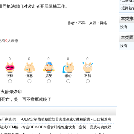
·
巴基斯
同执法部门对袭击者开展缉捕工作。
敌人
·
退路被
撤军就
本类推
作者：不详 来源：网络
没有
本类固
已有
0
人表态：
没有
0
0
0
0
0
很棒
愤怒
搞笑
恶心
不解
被火箭弹炸翻
面死亡，美：再不撤军就晚了
头厂家直供
·
OEM定制葡萄糖胺软骨素维生素C微粒胶囊 - 出口制造商
站式OEM解
·
专业OEM/ODM膳食纤维饱腹饮出口定制，品质与功效双