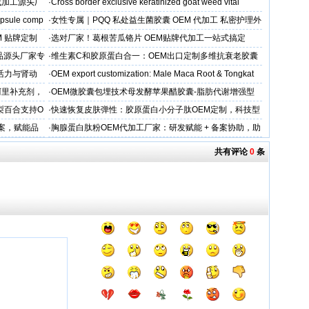
保障
代加工源头厂
·
Cross border exclusive keratinized goat weed vital
apsule comp
·
女性专属｜PQQ 私处益生菌胶囊 OEM 代加工 私密护理外
贸专供
M 贴牌定制
·
选对厂家！葛根苦瓜铬片 OEM贴牌代加工一站式搞定
品源头厂家专
·
维生素C和胶原蛋白合一：OEM出口定制多维抗衰老胶囊
性活力与肾动
·
OEM export customization: Male Maca Root & Tongkat
阿里补充剂，
·
OEM微胶囊包埋技术母发酵苹果醋胶囊-脂肪代谢增强型
代工定制
梨百合支持O
·
快速恢复皮肤弹性：胶原蛋白小分子肽OEM定制，科技型
美肌补充剂专业代工厂家
方案，赋能品
·
胸腺蛋白肽粉OEM代加工厂家：研发赋能 + 备案协助，助
力健康产品快速上市
共有评论
0
条