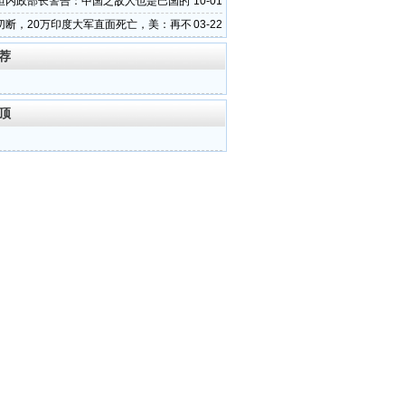
坦内政部长警告：中国之敌人也是巴国的
10-01
切断，20万印度大军直面死亡，美：再不
03-22
晚了
荐
顶