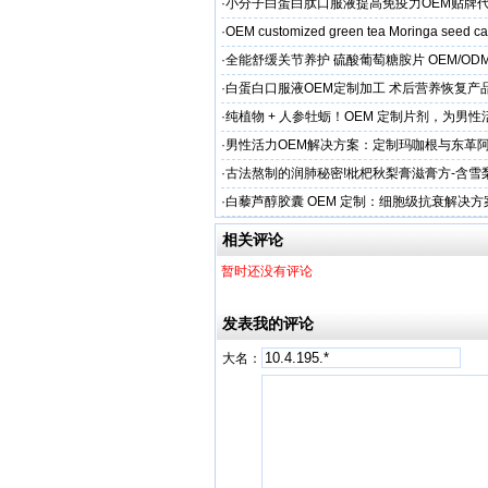
决方案，助力外贸客户全球市场
·
小分子白蛋白肽口服液提高免疫力OEM贴牌
家直供
·
OEM customized green tea Moringa seed c
·
全能舒缓关节养护 硫酸葡萄糖胺片 OEM/OD
按需定制
·
白蛋白口服液OEM定制加工 术后营养恢复产
属服务
·
纯植物 + 人参牡蛎！OEM 定制片剂，为男
力保驾护航
·
男性活力OEM解决方案：定制玛咖根与东革
出口市场专属
·
古法熬制的润肺秘密!枇杷秋梨膏滋膏方-含雪
EM加工
·
白藜芦醇胶囊 OEM 定制：细胞级抗衰解决
牌精准布局大健康
相关评论
暂时还没有评论
发表我的评论
大名：