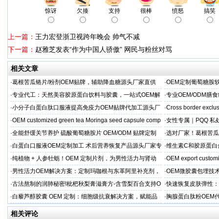
惊讶
欠揍
支持
很棒
愤怒
搞笑
上一篇：
王力宏登浙卫视跨年晚会 帅气不减
下一篇：
赵雅芝发表“作为中国人骄傲” 网民与粉丝对骂
相关文章
·
葛根苦瓜铬片/粉剂OEM贴牌，辅助降血糖源头厂家直供
·
OEM定制葡萄糖胺软
·
专业代工：天然美容胶原蛋白饮料与胶囊，一站式OEM解
·
专业OEM/ODM
决方案，助力外贸客户全球市场
保障
·
小分子白蛋白肽口服液提高免疫力OEM贴牌代加工源头厂
·
Cross border exclus
家直供
·
OEM customized green tea Moringa seed capsule comp
·
女性专属｜PQQ 私
贸专供
·
全能舒缓关节养护 硫酸葡萄糖胺片 OEM/ODM 贴牌定制
·
选对厂家！葛根苦瓜
按需定制
·
白蛋白口服液OEM定制加工 术后营养恢复产品源头厂家专
·
维生素C和胶原蛋白
属服务
·
纯植物 + 人参牡蛎！OEM 定制片剂，为男性活力与肾动
·
OEM export customi
力保驾护航
·
男性活力OEM解决方案：定制玛咖根与东革阿里补充剂，
·
OEM微胶囊包埋技
出口市场专属
代工定制
·
古法熬制的润肺秘密!枇杷秋梨膏滋膏方-含雪梨百合支持O
·
快速恢复皮肤弹性：
EM加工
美肌补充剂专业代工
·
白藜芦醇胶囊 OEM 定制：细胞级抗衰解决方案，赋能品
·
胸腺蛋白肽粉OEM
牌精准布局大健康
力健康产品快速上市
相关评论