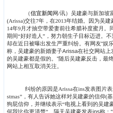
（
信宜新闻
网/讯）吴建豪与新加坡
(Arissa)交往7年，在2013年结婚。因为
14年9月才抽空带爱妻前往希腊补度蜜月。
期间“好好造人”，努力朝生子目标迈进。
不
却在近日被曝出发生严重纠纷。有网友“娱乐
称，吴建豪的新婚妻子Arissa在社交网站
的吴建豪都是假的。”随后吴建豪反击，最
网站上相互取消关注。
纠纷的原因是Arissa在ins发表图片表示“merr
stmas”，有人告诉她这样对吴建豪的信仰(
狗屁信仰，并继续表示“电视上看到的吴建
何我比你更清楚”。
隔天吴建豪发表ins称：