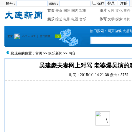
帐号：
密码：
保存
首页
美食
国际
国内
军事
图片
女性
文化
事件
娱乐
综艺
电影
电视
音乐
体育
文学
探索
奇闻
热门搜索：
网页游戏
火箭
您现在的位置：
首页
>>
娱乐新闻
>> 内容
吴建豪夫妻网上对骂 老婆爆吴演的
时间：2015/1/1 14:21:38 点击：3751