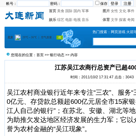
帐号：
密码：
保存
首页
美食
国际
国内
军事
图片
女性
文化
事件
娱乐
综艺
电影
电视
音乐
体育
文学
探索
奇闻
热门搜索：
网页游戏
火箭
您现在的位置：
首页
>>
银行动态
>> 内容
江苏吴江农商行总资产已超40
时间：2011/10/2 17:31:47 点击：3043
吴江农村商业银行近年来专注“三农”、服务“
0亿元、存贷款总额超600亿元居全市15家
江人自己的银行”；在苏北、安徽、湖北等地
为助推欠发达地区经济发展的生力军；它以众多
誉为农村金融的“吴江现象”。