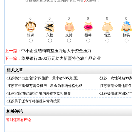
请选择您看到这篇文章时的心情: 已有
0
人表态：
0
0
0
0
0
0
惊讶
欠揍
支持
很棒
愤怒
搞笑
上一篇：
中小企业结构调整压力远大于资金压力
下一篇：
华夏银行2500万元助力新疆特色农产品企业
相关文章
·
江苏扬州出生“袖珍”四胞胎 最小者685克(图)
·
江苏一次性补贴99家
·
江苏五年建48万套公租房 租金为市场价格七成
·
江苏鼓励经济适用住
·
江苏宝应“生态是宝” 境内外资本竞相投资
·
江苏援疆建克洲57
·
江苏男子派专车将藏獒从青海接回
相关评论
暂时还没有评论