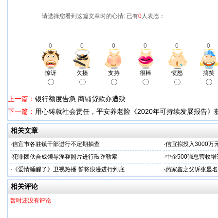
请选择您看到这篇文章时的心情: 已有
0
人表态：
0
0
0
0
0
0
惊讶
欠揍
支持
很棒
愤怒
搞笑
上一篇：
银行额度告急 商铺贷款亦遭殃
下一篇：
用心铸就社会责任，平安养老险《2020年可持续发展报告》
相关文章
·
信宜市各驻镇干部进行不定期抽查
·
信宜拟投入3000
·
犯罪团伙合成领导淫秽照片进行敲诈勒索
·
中企500强总营收
·
《爱情睡醒了》卫视热播 誓将浪漫进行到底
·
药家鑫之父诉张显名
相关评论
暂时还没有评论