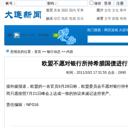
帐号：
密码：
保存
首页
美食
国际
国内
军事
图片
女性
文化
事件
娱乐
综艺
电影
电视
音乐
体育
文学
探索
奇闻
热门搜索：
网页游戏
火箭
您现在的位置：
首页
>>
银行动态
>> 内容
欧盟不愿对银行所持希腊国债进行
时间：2011/10/2 17:31:55 点击：2690
据外媒报道，欧盟的一名官员9月28日称，欧盟委员会不愿对银行持
而只愿按照7月21日峰会上达成一致的协议来减记这些资产。
责任编辑：NF016